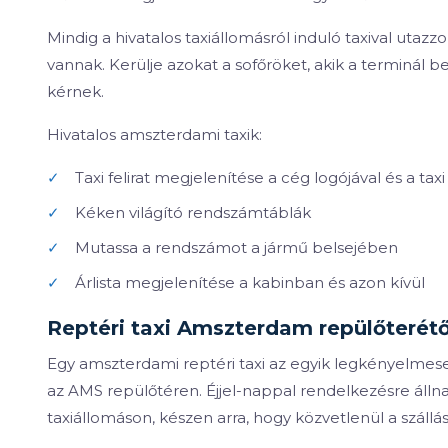
Mindig a hivatalos taxiállomásról induló taxival utazz
vannak. Kerülje azokat a sofőröket, akik a terminál b
kérnek.
Hivatalos amszterdami taxik:
✓
Taxi felirat megjelenítése a cég logójával és a tax
✓
Kéken világító rendszámtáblák
✓
Mutassa a rendszámot a jármű belsejében
✓
Árlista megjelenítése a kabinban és azon kívül
Reptéri taxi Amszterdam repülőterétő
Egy amszterdami reptéri taxi az egyik legkényelmeseb
az AMS repülőtéren. Éjjel-nappal rendelkezésre állna
taxiállomáson, készen arra, hogy közvetlenül a szállá