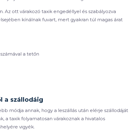
on. Az ott várakozó taxik engedéllyel és szabályozva
elsejében kínálnak fuvart, mert gyakran túl magas árat
i számával a tetőn
l a szállodáig
b módja annak, hogy a leszállás után elérje szállodáját
k, a taxik folyamatosan várakoznak a hivatalos
shelyére vigyék.