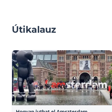
Útikalauz
Hogyan juthat el Amszterdam