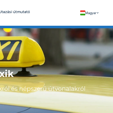
Utazási útmutató
Magyar
xik
król és népszerű útvonalakról