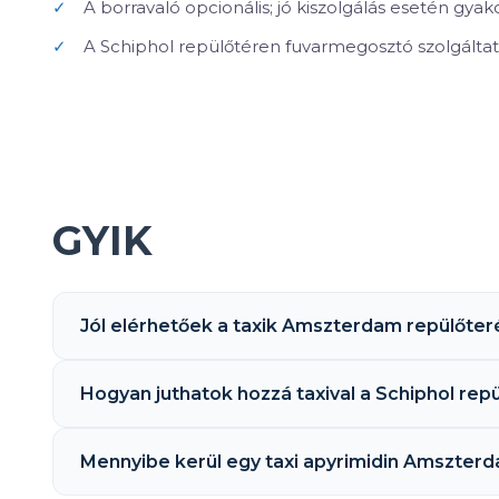
✓
A borravaló opcionális; jó kiszolgálás esetén gyakor
✓
A Schiphol repülőtéren fuvarmegosztó szolgáltat
GYIK
Jól elérhetőek a taxik Amszterdam repülőter
Hogyan juthatok hozzá taxival a Schiphol rep
Mennyibe kerül egy taxi apyrimidin Amszterd