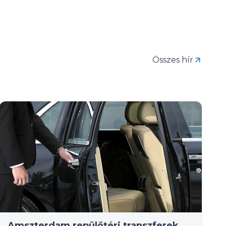
Összes hír
Amszterdam repülőtéri transzferek