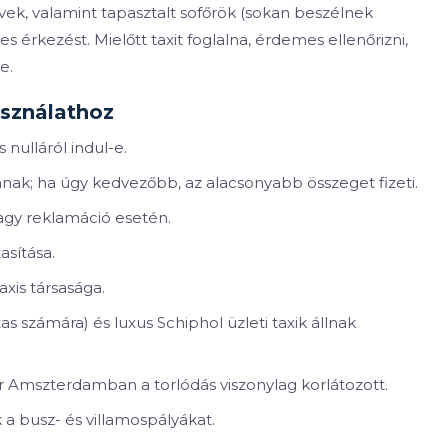
rművek, valamint tapasztalt sofőrök (sokan beszélnek
 érkezést. Mielőtt taxit foglalna, érdemes ellenőrizni,
e.
asználathoz
 nulláról indul-e.
órának; ha úgy kedvezőbb, az alacsonyabb összeget fizeti.
agy reklamáció esetén.
asítása.
xis társasága.
as számára) és luxus Schiphol üzleti taxik állnak
ár Amszterdamban a torlódás viszonylag korlátozott.
 a busz- és villamospályákat.