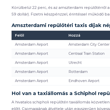
Körülbelül 22 perc, és az amszterdami repülőtérről a
59 dollár). Fizetni készpénzzel, érintéssel működő ban
Amszterdami repülőtéri taxis díjak né
Felől
Hozzá
Amsterdam Airport
Amsterdam City Center
Amsterdam Airport
Centraal Train Station
Amsterdam Airport
Utrecht
Amsterdam Airport
Rotterdam
Amsterdam Airport
Eindhoven Airport
Hol van a taxiállomás a Schiphol repü
A hivatalos schipholi repülőtéri taxiállomás közvetlen
előtt. Csomagjának átvétele után egyszerűen kövesse a