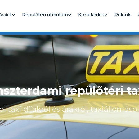
Repülőtéri útmutató
Közlekedés
Rólunk
áratok
szterdami repülőtéri ta
 taxi díjakról és árakról, taxiállomáso