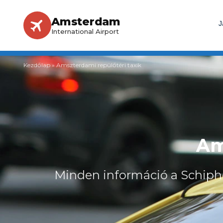
Amsterdam
J
International Airport
Kezdőlap
»
Amszterdami repülőtéri taxik
Am
Minden információ a Schiphol