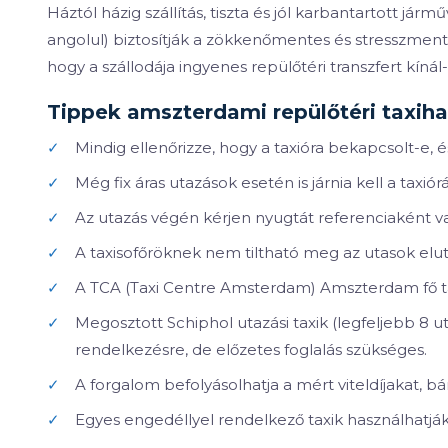
Háztól házig szállítás, tiszta és jól karbantartott já
angolul) biztosítják a zökkenőmentes és stresszmentes
hogy a szállodája ingyenes repülőtéri transzfert kínál-
Tippek amszterdami repülőtéri taxih
✓
Mindig ellenőrizze, hogy a taxióra bekapcsolt-e, és
✓
Még fix áras utazások esetén is járnia kell a taxi
✓
Az utazás végén kérjen nyugtát referenciaként v
✓
A taxisofőröknek nem tiltható meg az utasok elut
✓
A TCA (Taxi Centre Amsterdam) Amszterdam fő ta
✓
Megosztott Schiphol utazási taxik (legfeljebb 8 ut
rendelkezésre, de előzetes foglalás szükséges.
✓
A forgalom befolyásolhatja a mért viteldíjakat, b
✓
Egyes engedéllyel rendelkező taxik használhatják