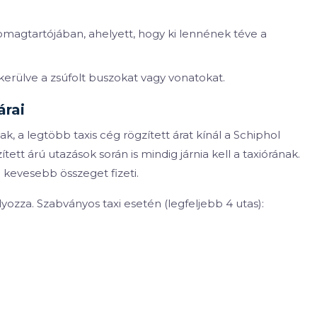
omagtartójában, ahelyett, hogy ki lennének téve a
kerülve a zsúfolt buszokat vagy vonatokat.
árai
k, a legtöbb taxis cég rögzített árat kínál a Schiphol
ett árú utazások során is mindig járnia kell a taxiórának.
 kevesebb összeget fizeti.
lyozza. Szabványos taxi esetén (legfeljebb 4 utas):