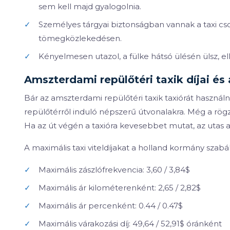
sem kell majd gyalogolnia.
✓
Személyes tárgyai biztonságban vannak a taxi cs
tömegközlekedésen.
✓
Kényelmesen utazol, a fülke hátsó ülésén ülsz, el
Amszterdami repülőtéri taxik díjai és 
Bár az amszterdami repülőtéri taxik taxiórát használna
repülőtérről induló népszerű útvonalakra. Még a rögzít
Ha az út végén a taxióra kevesebbet mutat, az utas a
A maximális taxi viteldíjakat a holland kormány szabá
✓
Maximális zászlófrekvencia: 3,60 / 3,84$
✓
Maximális ár kilométerenként: 2,65 / 2,82$
✓
Maximális ár percenként: 0.44 / 0.47$
✓
Maximális várakozási díj: 49,64 / 52,91$ óránként