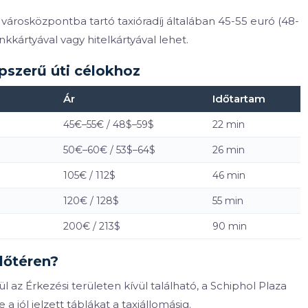
 városközpontba tartó taxióradíj általában 45-55 euró (48-
kkártyával vagy hitelkártyával lehet.
pszerű úti célokhoz
Ár
Időtartam
45€–55€ / 48$–59$
22 min
50€–60€ / 53$–64$
26 min
105€ / 112$
46 min
120€ / 128$
55 min
200€ / 213$
90 min
lőtéren?
ül az Érkezési területen kívül található, a Schiphol Plaza
 jól jelzett táblákat a taxiállomásig.