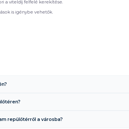
i a viteldíj felfelé kerekítése.
ások is igénybe vehetők.
én?
ülőtéren?
am repülőtérről a városba?