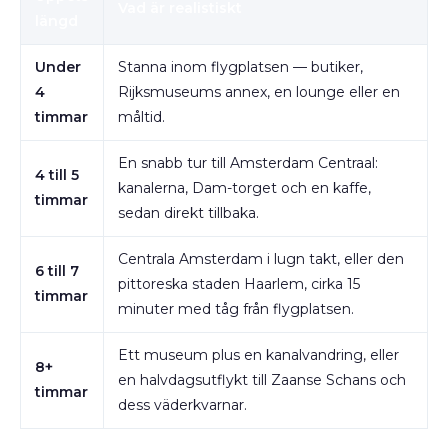
Vad är realistiskt
längd
Under
Stanna inom flygplatsen — butiker,
4
Rijksmuseums annex, en lounge eller en
timmar
måltid.
En snabb tur till Amsterdam Centraal:
4 till 5
kanalerna, Dam-torget och en kaffe,
timmar
sedan direkt tillbaka.
Centrala Amsterdam i lugn takt, eller den
6 till 7
pittoreska staden Haarlem, cirka 15
timmar
minuter med tåg från flygplatsen.
Ett museum plus en kanalvandring, eller
8+
en halvdagsutflykt till Zaanse Schans och
timmar
dess väderkvarnar.