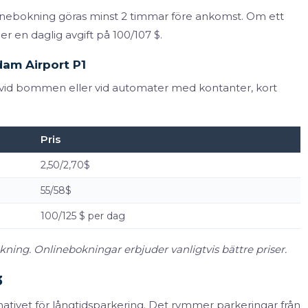
linebokning göras minst 2 timmar före ankomst. Om ett
r en daglig avgift på 100/107 $.
dam Airport P1
t vid bommen eller vid automater med kontanter, kort
Pris
2,50/2,70$
55/58$
100/125 $ per dag
kning. Onlinebokningar erbjuder vanligtvis bättre priser.
3
ativet för långtidsparkering. Det rymmer parkeringar från