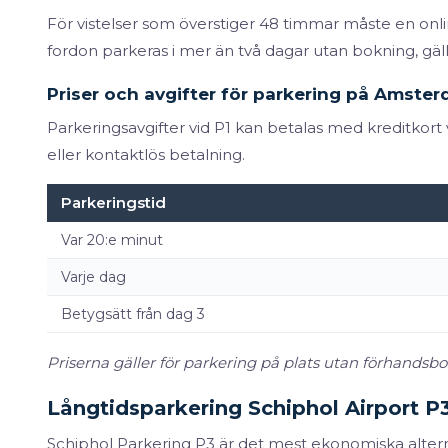
För vistelser som överstiger 48 timmar måste en on
fordon parkeras i mer än två dagar utan bokning, gälle
Priser och avgifter för parkering på Amster
Parkeringsavgifter vid P1 kan betalas med kreditkor
eller kontaktlös betalning.
Parkeringstid
Var 20:e minut
Varje dag
Betygsätt från dag 3
Priserna gäller för parkering på plats utan förhandsbo
Långtidsparkering Schiphol Airport P
Schiphol Parkering P3 är det mest ekonomiska altern