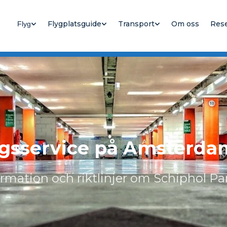
Flygplatsguide
Transport
Om oss
Res
Flyg
gsservice på Amsterda
mation och riktlinjer om Schiphol Pa