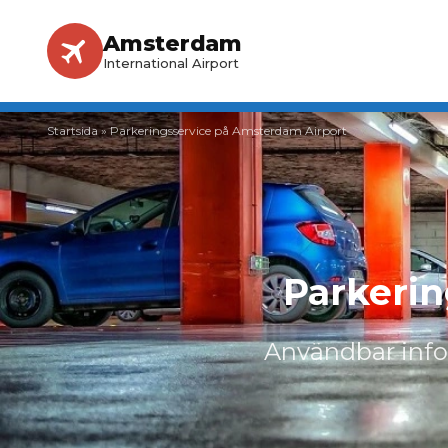
Amsterdam
International Airport
Startsida
»
Parkeringsservice på Amsterdam Airport
Parkerin
Användbar infor