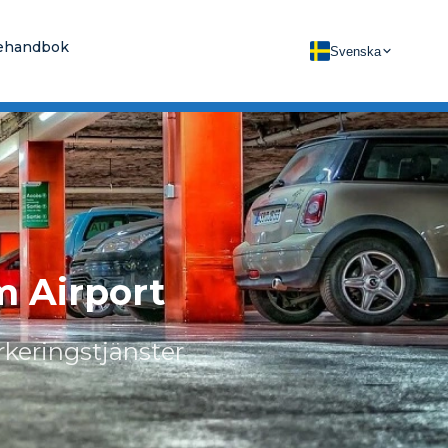
ehandbok
Svenska
m Airport
rkeringstjänster