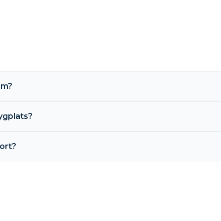
am?
ygplats?
port?