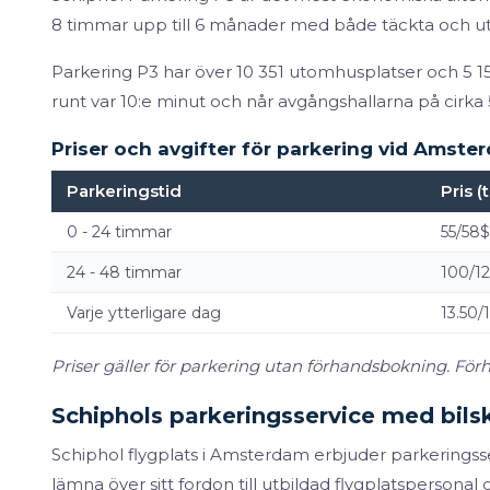
8 timmar upp till 6 månader med både täckta och ut
Parkering P3 har över 10 351 utomhusplatser och 5 1
runt var 10:e minut och når avgångshallarna på cirka 
Priser och avgifter för parkering vid Amste
Parkeringstid
Pris (
0 - 24 timmar
55/58$
24 - 48 timmar
100/1
Varje ytterligare dag
13.50/
Priser gäller för parkering utan förhandsbokning. För
Schiphols parkeringsservice med bils
Schiphol flygplats i Amsterdam erbjuder parkerings
lämna över sitt fordon till utbildad flygplatspersona