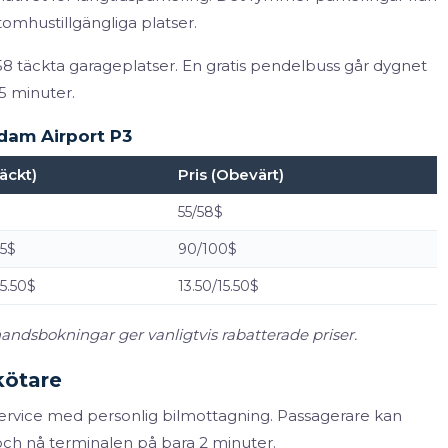
omhustillgängliga platser.
58 täckta garageplatser. En gratis pendelbuss går dygnet
5 minuter.
rdam Airport P3
täckt)
Pris (Obevärt)
55/58$
25$
90/100$
15.50$
13.50/15.50$
handsbokningar ger vanligtvis rabatterade priser.
kötare
service med personlig bilmottagning. Passagerare kan
l och nå terminalen på bara 2 minuter.