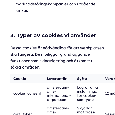
marknadsföringskampanjer och utgående
länkar.
3. Typer av cookies vi använder
Dessa cookies är nödvändiga för att webbplatsen
ska fungera. De möjliggör grundläggande
funktioner som sidnavigering och åtkomst till
säkra områden.
Cookie
Leverantör
Syfte
Varak
amsterdam-
Lagrar dina
ams-
inställningar
cookie_consent
12 m
international-
för cookie-
airport.com
samtycke
amsterdam-
Skyddar
ams-
mot cross-
csrf_token
Sessi