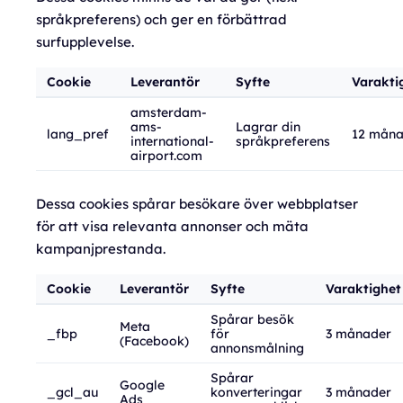
språkpreferens) och ger en förbättrad
surfupplevelse.
Cookie
Leverantör
Syfte
Varakti
amsterdam-
ams-
Lagrar din
lang_pref
12 måna
international-
språkpreferens
airport.com
Dessa cookies spårar besökare över webbplatser
för att visa relevanta annonser och mäta
kampanjprestanda.
Cookie
Leverantör
Syfte
Varaktighet
Spårar besök
Meta
_fbp
för
3 månader
(Facebook)
annonsmålning
Spårar
Google
_gcl_au
konverteringar
3 månader
Ads