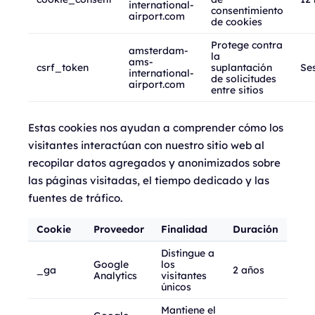
international-
consentimiento
airport.com
de cookies
Protege contra
amsterdam-
la
ams-
csrf_token
suplantación
Se
international-
de solicitudes
airport.com
entre sitios
Estas cookies nos ayudan a comprender cómo los
visitantes interactúan con nuestro sitio web al
recopilar datos agregados y anonimizados sobre
las páginas visitadas, el tiempo dedicado y las
fuentes de tráfico.
Cookie
Proveedor
Finalidad
Duración
Distingue a
Google
los
_ga
2 años
Analytics
visitantes
únicos
Mantiene el