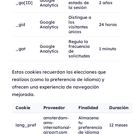
Google
_ga[ID]
estado de
2 años
Analytics
la sesión
Distingue a
Google
los
_gid
24 horas
Analytics
visitantes
únicos
Regula la
Google
frecuencia
_gat
1 minuto
Analytics
de
solicitudes
Estas cookies recuerdan las elecciones que
realizas (como la preferencia de idioma) y
ofrecen una experiencia de navegación
mejorada.
Cookie
Proveedor
Finalidad
Duración
amsterdam-
Almacena
ams-
tu
lang_pref
12 meses
international-
preferencia
airport.com
de idioma