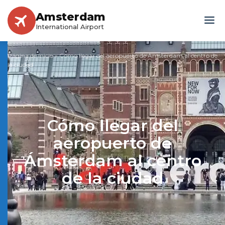
Amsterdam
International Airport
Página de inicio
»
Cómo llegar del aeropuerto de Ámsterdam al centro de
la ciudad
Cómo llegar del
aeropuerto de
Ámsterdam al centro
de la ciudad