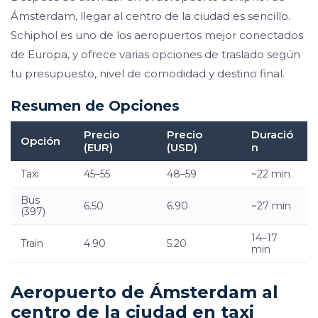
Ámsterdam, llegar al centro de la ciudad es sencillo.
Schiphol es uno de los aeropuertos mejor conectados
de Europa, y ofrece varias opciones de traslado según
tu presupuesto, nivel de comodidad y destino final.
Resumen de Opciones
Precio
Precio
Duració
Opción
(EUR)
(USD)
n
Taxi
45–55
48–59
~22 min
Bus
6.50
6.90
~27 min
(397)
14–17
Train
4.90
5.20
min
Aeropuerto de Ámsterdam al
centro de la ciudad en taxi