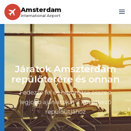
Amsterdam
International Airport
Kezdőlap
»
Járatok Amszterdam repülőterére és onnan
Járatok Amszterdam
repülőterére és onnan
Fedezze fel és hasonlítsa össze a
legjobb ajánlatokat a következő
repülőútjához