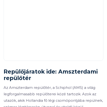
Repülőjáratok ide: Amszterdami
repülőtér
Az Amszterdam repülőtér, a Schiphol (AMS) a világ
legforgalmasabb repülőterei közé tartozik. Azok az
utazók, akik Hollandia fő légi csomópontjába repülnek,
számos légitársaság, útvonal és viteldíj közül