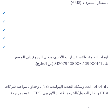
ر أمستردام (AMS):
✓
✓
✓
✓
✓
معلومات العامة، والاستفسارات الأخرى، يرجى الرجوع إلى الموقع
ارج).
كل دليل على هذا الموقع مُجمع من مصادر أولية: الموقع الرسمي لـ schiphol.nl، وسكك الحديد الهولندية (NS)، وجداول مواعيد شركات
الطيران والمواصلات العامة، وقواعد وثائق السفر الحكومية مثل ETIAS ونظام الدخول/الخروج للاتحاد الأوروبي (EES). نقوم بمراجعة