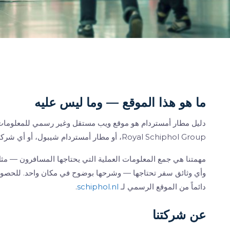
ما هو هذا الموقع — وما ليس عليه
Royal Schiphol Group، أو مطار أمستردام شيبول، أو أي شركة طيران، أو أي منصة حجز، ولا نتمتع برعايتهم أو تشغيلهم.
مهمتنا هي جمع المعلومات العملية التي يحتاجها المسافرون — مثل
وأي وثائق سفر تحتاجها — وشرحها بوضوح في مكان واحد. للحصول 
دائماً من الموقع الرسمي لـ
schiphol.nl
.
عن شركتنا