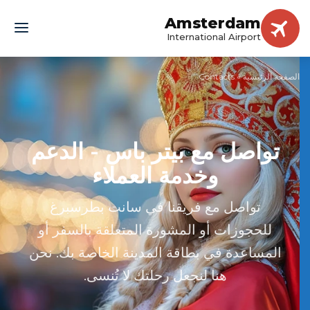
Amsterdam
International Airport
الصفحة الرئيسية
»
Contacts
تواصل مع بيتر باس - الدعم
وخدمة العملاء
تواصل مع فريقنا في سانت بطرسبرغ
للحجوزات أو المشورة المتعلقة بالسفر أو
المساعدة في بطاقة المدينة الخاصة بك. نحن
هنا لنجعل رحلتك لا تُنسى.