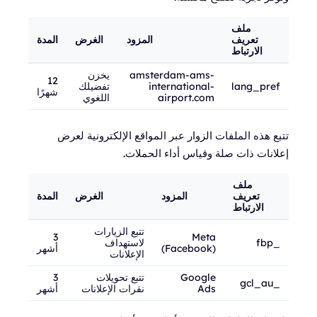
ملف
تعريف
المزود
الغرض
المدة
الارتباط
amsterdam-ams-
يخزن
12
lang_pref
international-
تفضيلك
شهرًا
airport.com
اللغوي
تتبع هذه الملفات الزوار عبر المواقع الإلكترونية لعرض
إعلانات ذات صلة وقياس أداء الحملات.
ملف
تعريف
المزود
الغرض
المدة
الارتباط
تتبع الزيارات
3
Meta
_fbp
لاستهداف
(Facebook)
أشهر
الإعلانات
Google
تتبع تحويلات
3
_gcl_au
Ads
نقرات الإعلانات
أشهر