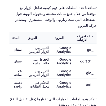
تساعدنا هذه الملفات على فهم كيفية تفاعل الزوار مع
موقعنا من خلال جمع بيانات مجمعة ومجهولة الهوية حول
الصفحات التي تمت زيارتها، والوقت المستغرق، ومصادر
حركة المرور.
ملف تعريف
المزود
الغرض
المدة
الارتباط
Google
التمييز بين
_ga
سنتان
Analytics
الزوار الفريدين
Google
الحفاظ على
_ga[ID]
سنتان
Analytics
حالة الجلسة
Google
التمييز بين
24
_gid
Analytics
الزوار الفريدين
ساعة
Google
التحكم في
دقيقة
_gat
Analytics
معدل الطلبات
واحدة
تتذكر هذه الملفات الخيارات التي تختارها (مثل تفضيل اللغة)
وتوفر تجربة تصفح محسّنة.