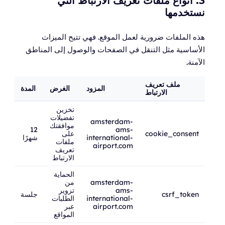
3. أنواع ملفات تعريف الارتباط التي
نستخدمها
هذه الملفات ضرورية لعمل الموقع. فهي تتيح الميزات
الأساسية مثل التنقل في الصفحات والوصول إلى المناطق
الآمنة.
ملف تعريف
المزود
الغرض
المدة
الارتباط
تخزين
تفضيلات
amsterdam-
موافقتك
12
ams-
cookie_consent
على
international-
شهرًا
ملفات
airport.com
تعريف
الارتباط
الحماية
amsterdam-
من
ams-
تزوير
csrf_token
جلسة
international-
الطلبات
airport.com
عبر
المواقع