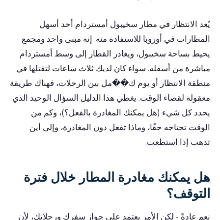
يُعد الانتظار في مطار سخيبول أمستردام أحد أسهل
المطارات في أوروبا للاستفادة منه. إنه مبنى واحد ومجمع
يحيط بساحة سخيبول، ويغادر القطار إلى وسط أمستردام
مباشرة من أسفله. سواء كان لديك ثلاث ساعات لتقتلها في
منطقة الانتظار أو يوم ك��مل بين الرحلات، فهناك طريقة
معقولة لقضاء الوقت. يغطي هذا الدليل السؤال الوحيد الذي
يحدد كل شيء (هل يمكنك المغادرة بالفعل؟)، وكم من
الوقت تحتاجه حقًا، وماذا تفعل دون المغادرة، وإلى أين
تذهب إذا استطعت.
هل يمكنك مغادرة المطار خلال فترة
التوقف؟
نعم عادةً - لكن الأمر يعتمد على جواز سفرك ورحلاتك، لأن