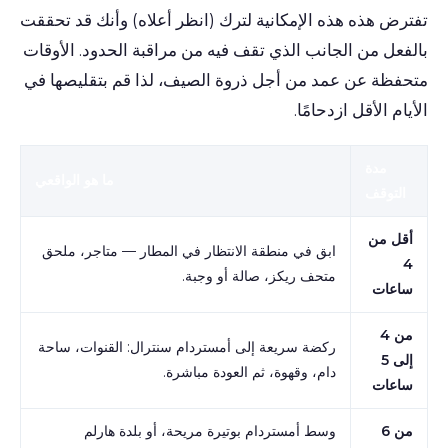
تفترض هذه هذه الإمكانية لترك (انظر أعلاه) وأنك قد تحققت
بالفعل من الجانب الذي تقف فيه من مراقبة الحدود. الأوقات
متحفظة عن عمد من أجل ذروة الصيف، لذا قم بتقليصها في
الأيام الأقل ازدحامًا.
مدة
ما هو الواقعي
التوقف
أقل من
ابق في منطقة الانتظار في المطار — متاجر، ملحق
4
متحف ريكز، صالة أو وجبة.
ساعات
من 4
ركضة سريعة إلى أمستردام سنترال: القنوات، ساحة
إلى 5
دام، وقهوة، ثم العودة مباشرة.
ساعات
من 6
وسط أمستردام بوتيرة مريحة، أو بلدة هارلم