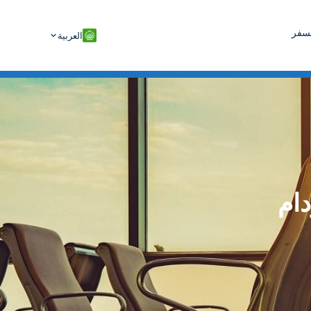
لسفر
العربية
ام