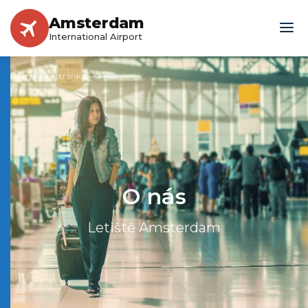
Amsterdam
International Airport
Domovská stránka
»
O nás
O nás
Letiště Amsterdam