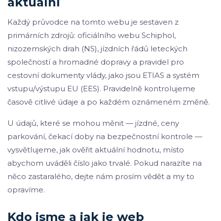
aktuální
Každý průvodce na tomto webu je sestaven z
primárních zdrojů: oficiálního webu Schiphol,
nizozemských drah (NS), jízdních řádů leteckých
společností a hromadné dopravy a pravidel pro
cestovní dokumenty vlády, jako jsou ETIAS a systém
vstupu/výstupu EU (EES). Pravidelně kontrolujeme
časově citlivé údaje a po každém oznámeném změně.
U údajů, které se mohou měnit — jízdné, ceny
parkování, čekací doby na bezpečnostní kontrole —
vysvětlujeme, jak ověřit aktuální hodnotu, místo
abychom uváděli číslo jako trvalé. Pokud narazíte na
něco zastaralého, dejte nám prosím vědět a my to
opravíme.
Kdo jsme a jak je web