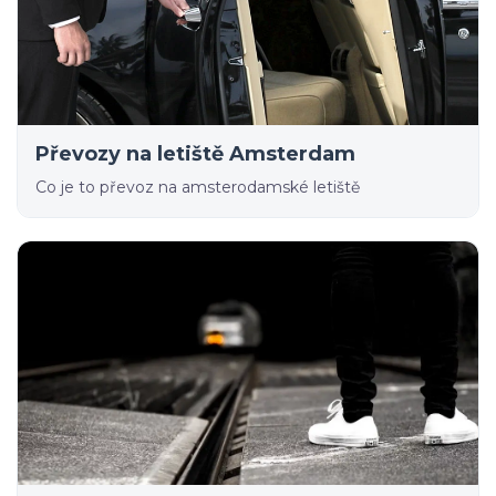
Převozy na letiště Amsterdam
Co je to převoz na amsterodamské letiště