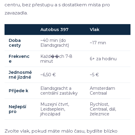
centru, bez přestupu a s dostatkem místa pro
zavazadla.
Autobus 397
Vlak
Doba
~40 min (do
~17 min
cesty
Elandsgracht)
Frekvenc
Každ��ch 7-8
6+ za hodinu
e
minut
Jednosmě
~6,50 €
~5 €
rné jízdné
Elandsgracht a
Amsterdam
Přijede k
centrální zastávky
Centraal
Muzejní čtvrť,
Rychlost,
Nejlepší
Leidseplein,
Centraal, dál,
pro
jihozápad
železnice
Zvolte vlak, pokud máte málo času, bydlíte blízko