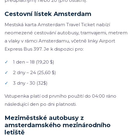
předplatným) nebo 20 (pro ostatní).
Cestovní lístek Amsterdam
Mestská karta Amsterdam Travel Ticket nabízí
neomezené cestování autobusy, tramvajemi, metrem
a vlaky v rámci Amsterdamu, včetně linky Airport
Express Bus 397. Je k dispozici pro:
✓
1 den – 18 (19,20 $)
✓
2 dny – 24 (25,60 $)
✓
3 dny - 30 (32$)
Vstupenka platí od prvního použití do 04:00 ráno
následující den po dni platnosti.
Meziměstské autobusy z
amsterdamského mezinárodního
letiště