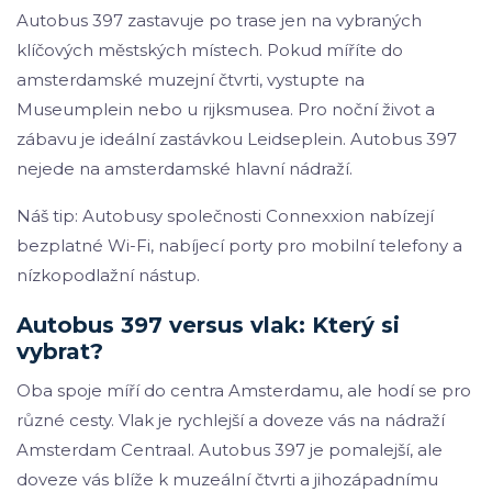
Autobus 397 zastavuje po trase jen na vybraných
klíčových městských místech. Pokud míříte do
amsterdamské muzejní čtvrti, vystupte na
Museumplein nebo u rijksmusea. Pro noční život a
zábavu je ideální zastávkou Leidseplein. Autobus 397
nejede na amsterdamské hlavní nádraží.
Náš tip: Autobusy společnosti Connexxion nabízejí
bezplatné Wi-Fi, nabíjecí porty pro mobilní telefony a
nízkopodlažní nástup.
Autobus 397 versus vlak: Který si
vybrat?
Oba spoje míří do centra Amsterdamu, ale hodí se pro
různé cesty. Vlak je rychlejší a doveze vás na nádraží
Amsterdam Centraal. Autobus 397 je pomalejší, ale
doveze vás blíže k muzeální čtvrti a jihozápadnímu