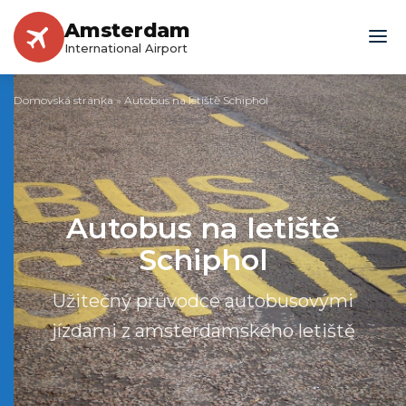
Amsterdam
International Airport
Domovská stránka
»
Autobus na letiště Schiphol
Autobus na letiště
Schiphol
Užitečný průvodce autobusovými
jízdami z amsterdamského letiště