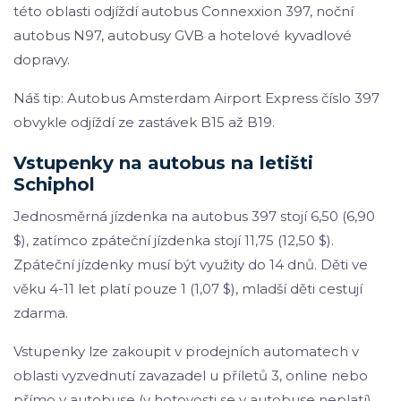
této oblasti odjíždí autobus Connexxion 397, noční
autobus N97, autobusy GVB a hotelové kyvadlové
dopravy.
Náš tip: Autobus Amsterdam Airport Express číslo 397
obvykle odjíždí ze zastávek B15 až B19.
Vstupenky na autobus na letišti
Schiphol
Jednosměrná jízdenka na autobus 397 stojí 6,50 (6,90
$), zatímco zpáteční jízdenka stojí 11,75 (12,50 $).
Zpáteční jízdenky musí být využity do 14 dnů. Děti ve
věku 4-11 let platí pouze 1 (1,07 $), mladší děti cestují
zdarma.
Vstupenky lze zakoupit v prodejních automatech v
oblasti vyzvednutí zavazadel u příletů 3, online nebo
přímo v autobuse (v hotovosti se v autobuse neplatí).