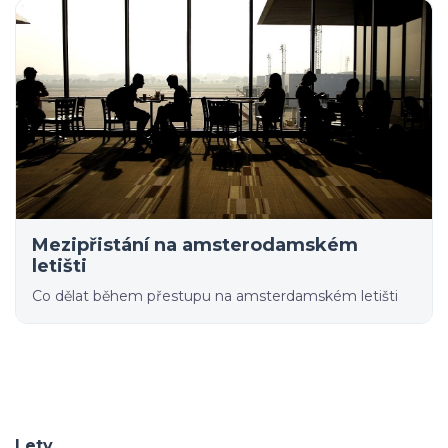
Mezipřistání na amsterodamském
letišti
Co dělat během přestupu na amsterdamském letišti
Lety