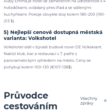
Ruby Emma je hotel se zaměřením na udržitelnost s 4
hvězdičkami, ovládaný přes iPad a se sdílenými
kuchyňkami. Pokoje obvykle stojí kolem 180-200 (190-
213 $).
5) Nejlepší cenově dostupná městská
varianta: Volkshotel
Volkshotel sídlí v bývalé budově novin DE Volkskrant.
Nabízí klub, bar a restauraci v 7. patře s
panoramatickým výhledem na město. Ceny se
pohybují kolem 100–130 (€107–138$).
Průvodce
Všechny
cestováním
zprávy