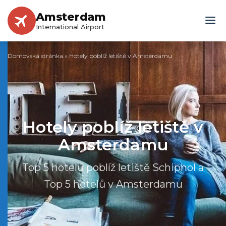
Amsterdam
International Airport
Domovská stránka
»
Hotely poblíž letiště v Amsterdamu
Hotely poblíž letiště v
Amsterdamu
Top 5 hotelů poblíž letiště Schiphol a
Top 5 hotelů v Amsterdamu