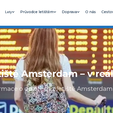
Průvodce letištěm
Doprava
O nás
Cesto
Lety
tiště Amsterdam – v re
ormace o odletech z letiště Amsterdam