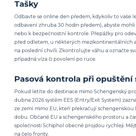
Tašky
Odbavte se online den předem, kdykoliv to vaše 
odbavení zhruba 30 hodin předem), abyste mohli 
nebo k bezpečnostní kontrole. Přepážky pro odev
před odletem, u některých mezikontinentálních a 
na poslední chvíli. Zkontrolujte váhu a označte 
případná víza či povolení po ruce.
Pasová kontrola při opuštěn
Pokud letíte do destinace mimo Schengenský prost
dubna 2026 systém EES (Entry/Exit System) zaznam
ze zemí mimo EU, kteří překračují schengenskou h
dobu. Občané EU a schengenského prostoru a často
společnosti Schiphol obecně projdou rychleji. Mějt
na čelo fronty.