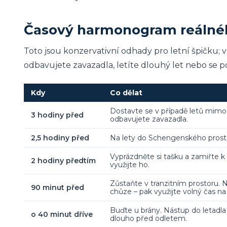
Časový harmonogram reálnéh
Toto jsou konzervativní odhady pro letní špičku; v 
odbavujete zavazadla, letíte dlouhý let nebo se p
Kdy
Co dělat
Dostavte se v případě letů mimo
3 hodiny před
odbavujete zavazadla.
2,5 hodiny před
Na lety do Schengenského prosto
Vyprázdněte si tašku a zamiřte k 
2 hodiny předtím
využijte ho.
Zůstaňte v tranzitním prostoru. 
90 minut před
chůze – pak využijte volný čas 
Buďte u brány. Nástup do letadla
o 40 minut dříve
dlouho před odletem.