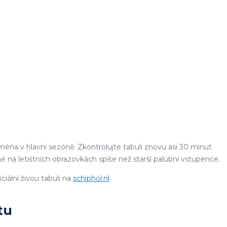
éna v hlavní sezóně. Zkontrolujte tabuli znovu asi 30 minut
na letištních obrazovkách spíše než starší palubní vstupence.
iální živou tabuli na
schiphol.nl
tu