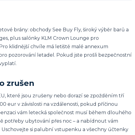
tové brány: obchody See Buy Fly, široký výběr barů a
ounges, plus salónky KLM Crown Lounge pro
ro klidnější chvíle má letiště malé annexum
ro pozorování letadel. Pokud jste prošli bezpečnostní
yplatí.
o zrušen
EU, které jsou zrušeny nebo dorazí se zpožděním tří
00 eur v závislosti na vzdálenosti, pokud příčinou
penzaci vám letecká společnost musí během dlouhého
ípadě potřeby ubytování přes noc – a nabídnout vám
Uschovejte si palubní vstupenku a všechny účtenky