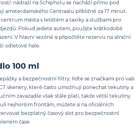
žností: nádraží na Schipholu se nachází přímo pod
hují amsterdamského Centraalu přibližně za 17 minut.
centrum města s letištěm a taxíky a službami pro
djezdů. Pokud jedete autem, použijte krátkodobé
zení. V hlavní sezóně si připočtěte rezervu na silniční
ší odletové hale.
dlo 100 ml
epážky a bezpečnostní filtry; řiďte se značkami pro vaši
CT skenery, které často umožňují ponechat tekutiny a
učním zavazadle však stále platí, takže větší tekutiny
li nejhorším frontám, můžete si na oficiálních
zervovat bezplatný časový slot pro bezpečnostní
oleném čase.