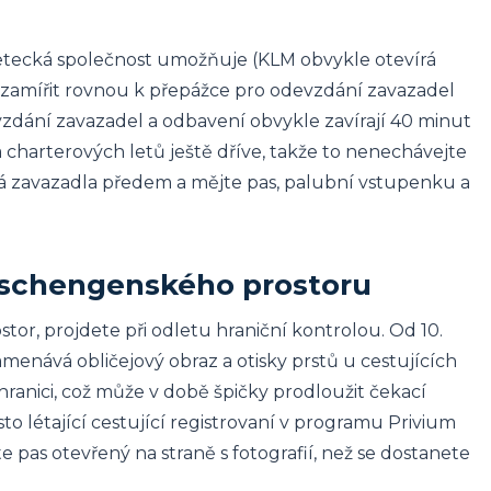
letecká společnost umožňuje (KLM obvykle otevírá
zamířit rovnou k přepážce pro odevzdání zavazadel
zdání zavazadel a odbavení obvykle zavírají 40 minut
charterových letů ještě dříve, takže to nenechávejte
svá zavazadla předem a mějte pas, palubní vstupenku a
í schengenského prostoru
or, projdete při odletu hraniční kontrolou. Od 10.
enává obličejový obraz a otisky prstů u cestujících
ranici, což může v době špičky prodloužit čekací
 létající cestující registrovaní v programu Privium
e pas otevřený na straně s fotografií, než se dostanete