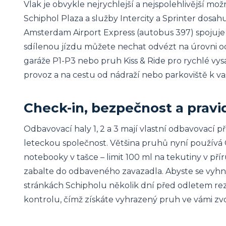
Vlak je obvykle nejrychlejší a nejspolehlivější mo
Schiphol Plaza a služby Intercity a Sprinter dosa
Amsterdam Airport Express (autobus 397) spojuje 
sdílenou jízdu můžete nechat odvézt na úrovni o
garáže P1-P3 nebo pruh Kiss & Ride pro rychlé vysa
provoz a na cestu od nádraží nebo parkoviště k va
Check-in, bezpečnost a pravi
Odbavovací haly 1, 2 a 3 mají vlastní odbavovací př
leteckou společnost. Většina pruhů nyní používá 
notebooky v tašce – limit 100 ml na tekutiny v přír
zabalte do odbaveného zavazadla. Abyste se vyhnu
stránkách Schipholu několik dní před odletem re
kontrolu, čímž získáte vyhrazený pruh ve vámi zv