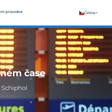
vní průvodce
Čeština
álném čase
 Schiphol