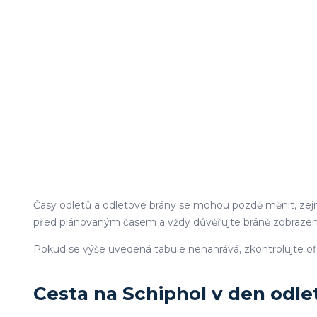
Časy odletů a odletové brány se mohou pozdě měnit, zejm
před plánovaným časem a vždy důvěřujte bráně zobrazené 
Pokud se výše uvedená tabule nenahrává, zkontrolujte ofic
Cesta na Schiphol v den odle