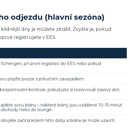
o odjezdu (hlavní sezóna)
klidnější dny je můžete zkrátit. Zvyšte je, pokud
oprvé registrujete v EES.
 Schengen, při první registraci do EES nebo pokud
ru přijďte pouze s příručním zavazadlem.
bezpečnostní kontrole; pokud jste si rezervovali časový slot,
Najděte svou bránu – některé brány jsou vzdálené 10–15 minut
na obchody nebo do lounge.
 obvykle začíná kolem této doby a brána se může uzavřít