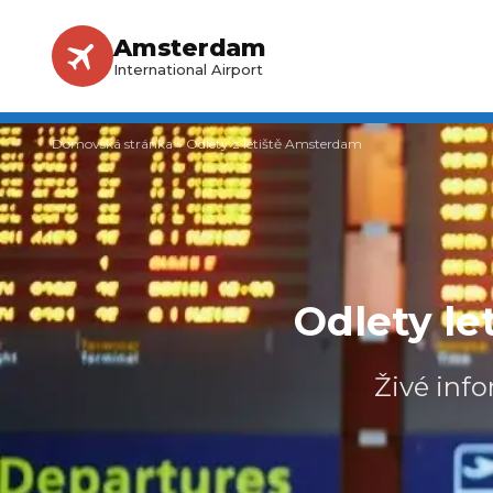
Amsterdam
International Airport
Domovská stránka
»
Odlety z letiště Amsterdam
Odlety le
Živé inf