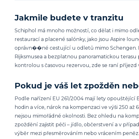
Jakmile budete v tranzitu
Schiphol má mnoho možností, co dělat i mimo odle
restaurací a placené salónky, jako jsou Aspire l
oprávn��né cestující u odletů mimo Schengen. P
Rijksmusea a bezplatnou panoramatickou terasu p
kontrolou s časovou rezervou, zde se raní příjezd v
Pokud je váš let zpožděn neb
Podle nařízení EU 261/2004 mají lety opouštějící 
hodin a více, nárok na kompenzaci ve výši 250 až 6
nejsou mimořádné okolnosti. Bez ohledu na kom
zpoždění zajistit péči – jídlo, občerstvení a v př
výběr mezi přesměrováním nebo vrácením peněz. 