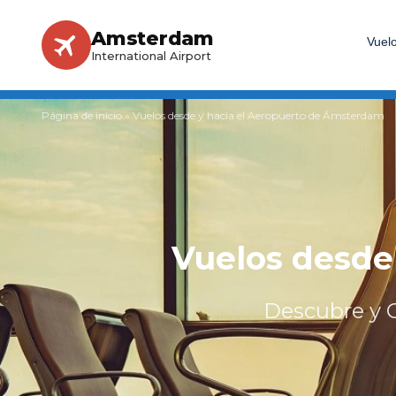
Amsterdam
Vuel
International Airport
Página de inicio
»
Vuelos desde y hacia el Aeropuerto de Ámsterdam
Vuelos desde
Descubre y C