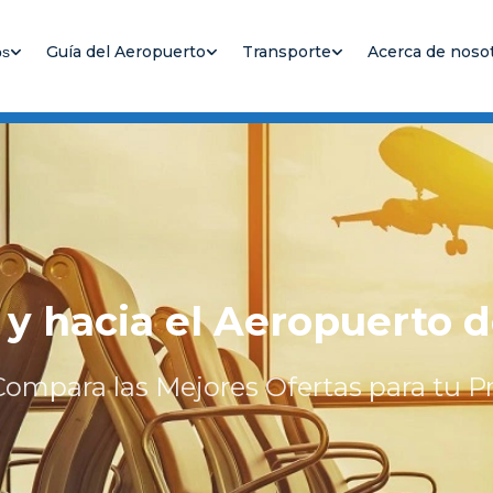
Guía del Aeropuerto
Transporte
Acerca de noso
os
 y hacia el Aeropuerto
ompara las Mejores Ofertas para tu 