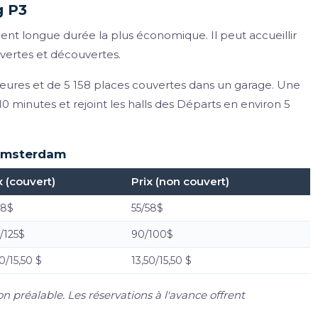
g P3
ent longue durée la plus économique. Il peut accueillir
uvertes et découvertes.
ieures et de 5 158 places couvertes dans un garage. Une
10 minutes et rejoint les halls des Départs en environ 5
d'Amsterdam
x (couvert)
Prix (non couvert)
58$
55/58$
/125$
90/100$
50/15,50 $
13,50/15,50 $
n préalable. Les réservations à l'avance offrent