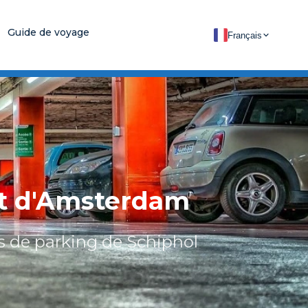
Guide de voyage
Français
rt d'Amsterdam
es de parking de Schiphol