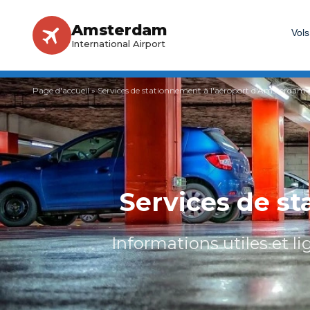
Amsterdam
Vols
International Airport
Page d'accueil
»
Services de stationnement à l'aéroport d'Amsterdam
Services de s
Informations utiles et l