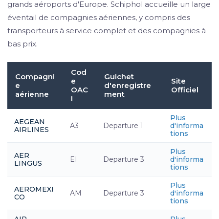
grands aéroports d'Europe. Schiphol accueille un large
éventail de compagnies aériennes, y compris des
transporteurs à service complet et des compagnies à
bas prix.
Cod
Compagni
Guichet
e
Site
e
d'enregistre
OAC
Officiel
aérienne
ment
I
Plus
AEGEAN
A3
Departure 1
d'informa
AIRLINES
tions
Plus
AER
EI
Departure 3
d'informa
LINGUS
tions
Plus
AEROMEXI
AM
Departure 3
d'informa
CO
tions