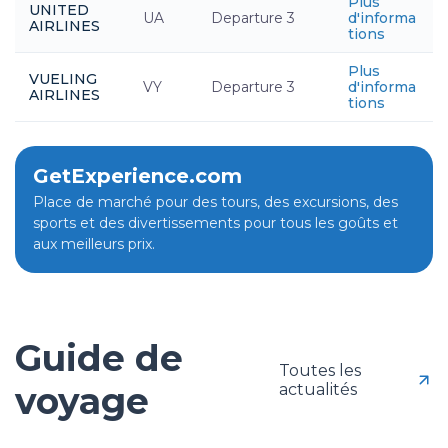
Plus
UNITED
UA
Departure 3
d'informa
AIRLINES
tions
Plus
VUELING
VY
Departure 3
d'informa
AIRLINES
tions
GetExperience.com
Place de marché pour des tours, des excursions, des
sports et des divertissements pour tous les goûts et
aux meilleurs prix.
Guide de
Toutes les
voyage
actualités