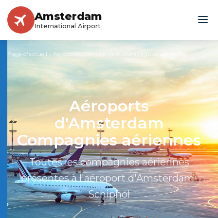
Amsterdam
International Airport
Page d'accueil
»
Aéroports d'Amsterdam Compagnies aériennes
Aéroports
d'Amsterdam
Compagnies aériennes
Toutes les compagnies aériennes
présentes à l'aéroport d'Amsterdam-
Schiphol