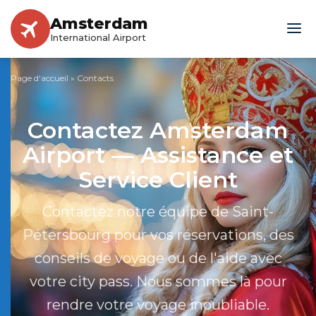
Amsterdam
International Airport
Page d'accueil
»
Contacts
Contactez Amsterdam
Airport — Assistance et
Service Client
Contactez notre équipe de Saint-
Pétersbourg pour vos réservations, des
conseils de voyage ou de l'aide avec
votre city pass. Nous sommes là pour
rendre votre voyage inoubliable.