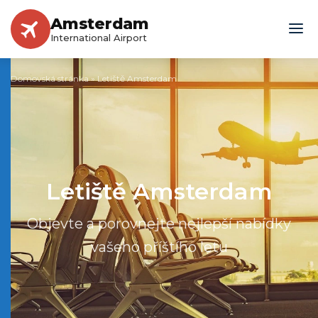
Amsterdam
International Airport
Domovská stránka
»
Letiště Amsterdam
Letiště Amsterdam
Objevte a porovnejte nejlepší nabídky
vašeho příštího letu