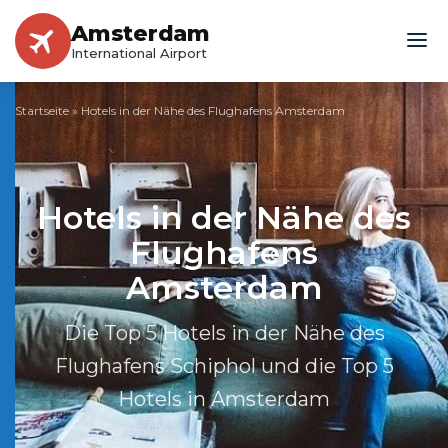
Amsterdam
International Airport
Startseite
»
Hotels in der Nähe des Flughafens Amsterdam
Hotels in der Nähe des
Flughafens
Amsterdam
Die Top 5 Hotels in der Nähe des
Flughafens Schiphol und die Top 5
Hotels in Amsterdam