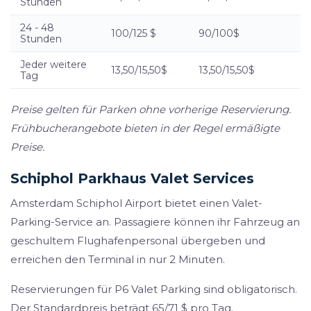
Stunden
24 - 48
100/125 $
90/100$
Stunden
Jeder weitere
13,50/15,50$
13,50/15,50$
Tag
Preise gelten für Parken ohne vorherige Reservierung.
Frühbucherangebote bieten in der Regel ermäßigte
Preise.
Schiphol Parkhaus Valet Services
Amsterdam Schiphol Airport bietet einen Valet-
Parking-Service an. Passagiere können ihr Fahrzeug an
geschultem Flughafenpersonal übergeben und
erreichen den Terminal in nur 2 Minuten.
Reservierungen für P6 Valet Parking sind obligatorisch.
Der Standardpreis beträgt 65/71 $ pro Tag.