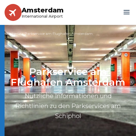
Amsterdam
International Airport
Startseite
»
Parkservice am Flughafen Amsterdam
Parkservice am
Flughafen Amsterdam
Nützliche Informationen und
Richtlinien zu den Parkservices am
Schiphol