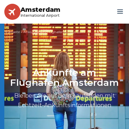
Amsterdam
International Airport
Startseite
»
Ankünfte am Flughafen Amsterdam
Ankünfte am
Flughafen Amsterdam
Bleiben Sie auf dem Laufenden mit
Echtzeit-Ankunftsinformationen