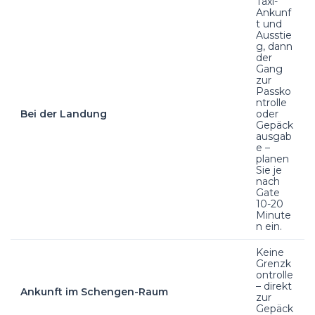
Taxi-
Ankunf
t und
Ausstie
g, dann
der
Gang
zur
Passko
ntrolle
Bei der Landung
oder
Gepäck
ausgab
e –
planen
Sie je
nach
Gate
10-20
Minute
n ein.
Keine
Grenzk
ontrolle
– direkt
Ankunft im Schengen-Raum
zur
Gepäck