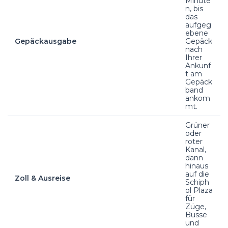
Minute
n, bis
das
aufgeg
ebene
Gepäckausgabe
Gepäck
nach
Ihrer
Ankunf
t am
Gepäck
band
ankom
mt.
Grüner
oder
roter
Kanal,
dann
hinaus
auf die
Zoll & Ausreise
Schiph
ol Plaza
für
Züge,
Busse
und