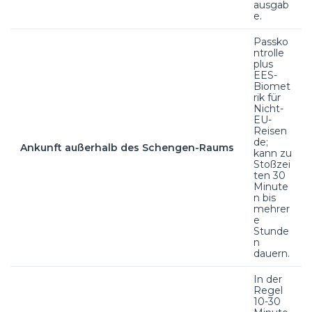
ausgab
e.
Passko
ntrolle
plus
EES-
Biomet
rik für
Nicht-
EU-
Reisen
de;
Ankunft außerhalb des Schengen-Raums
kann zu
Stoßzei
ten 30
Minute
n bis
mehrer
e
Stunde
n
dauern.
In der
Regel
10-30