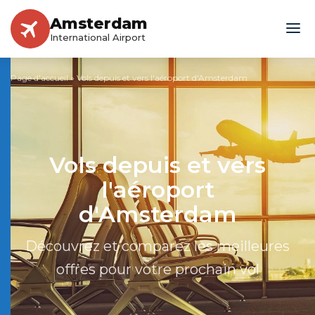
Amsterdam
International Airport
Page d'accueil
»
Vols depuis et vers l'aéroport d'Amsterdam
Vols depuis et vers
l'aéroport
d'Amsterdam
Découvrez et comparez les meilleures
offres pour votre prochain vol