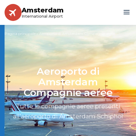
Amsterdam
International Airport
Pagina principale
»
Aeroporto di Amsterdam Compagnie aeree
Aeroporto di
Amsterdam
Compagnie aeree
Tutte le compagnie aeree presenti
all'aeroporto di Amsterdam Schiphol