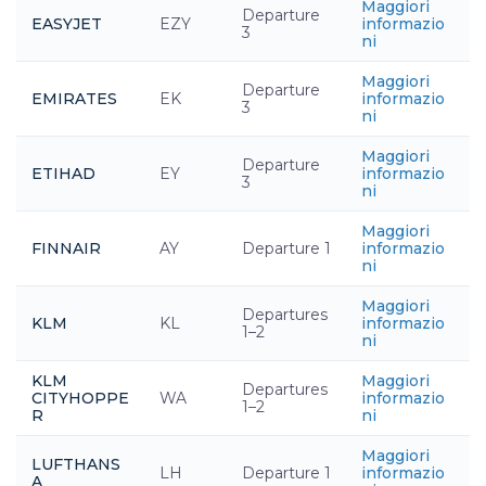
Maggiori
Departure
EASYJET
EZY
informazio
3
ni
Maggiori
Departure
EMIRATES
EK
informazio
3
ni
Maggiori
Departure
ETIHAD
EY
informazio
3
ni
Maggiori
FINNAIR
AY
Departure 1
informazio
ni
Maggiori
Departures
KLM
KL
informazio
1–2
ni
KLM
Maggiori
Departures
CITYHOPPE
WA
informazio
1–2
R
ni
Maggiori
LUFTHANS
LH
Departure 1
informazio
A