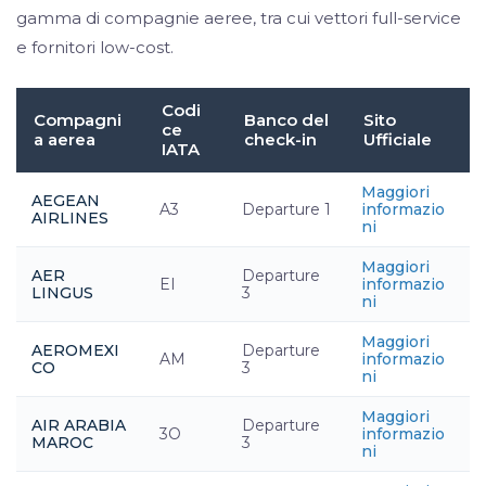
gamma di compagnie aeree, tra cui vettori full-service
e fornitori low-cost.
Codi
Compagni
Banco del
Sito
ce
a aerea
check-in
Ufficiale
IATA
Maggiori
AEGEAN
A3
Departure 1
informazio
AIRLINES
ni
Maggiori
AER
Departure
EI
informazio
LINGUS
3
ni
Maggiori
AEROMEXI
Departure
AM
informazio
CO
3
ni
Maggiori
AIR ARABIA
Departure
3O
informazio
MAROC
3
ni