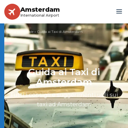
Amsterdam
International Airport
Pagina principale
»
Guida ai Taxi di Amsterdam
Guida ai Taxi di
Amsterdam
Tutti i consigli e suggerimenti utili sui
taxi ad Amsterdam