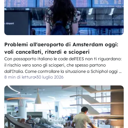
Problemi all'aeroporto di Amsterdam oggi:
voli cancellati, ritardi e scioperi
Con passaporto italiano le code dell'EES non ti riguardano:
il rischio vero sono gli scioperi, che spesso partono
dall'Italia. Come controllare la situazione a Schiphol oggi e
8 min di lettura
30 luglio 2026
quanto ti spetta se il volo salta.