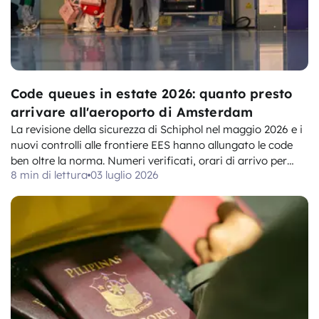
Code queues in estate 2026: quanto presto
arrivare all'aeroporto di Amsterdam
La revisione della sicurezza di Schiphol nel maggio 2026 e i
nuovi controlli alle frontiere EES hanno allungato le code
ben oltre la norma. Numeri verificati, orari di arrivo per
8 min di lettura
03 luglio 2026
tipo di viaggiatore e cosa copre e non copre il regolamento
UE261.