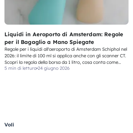
Liquidi in Aeroporto di Amsterdam: Regole
per il Bagaglio a Mano Spiegate
Regole per i liquidi all'aeroporto di Amsterdam Schiphol nel
2026: il limite di 100 ml si applica anche con gli scanner CT.
Scopri la regola della borsa da 1 litro, cosa conta come
5 min di lettura
24 giugno 2026
liquido e le eccezioni per farmaci, alimenti per neonati e
duty-free.
Voli