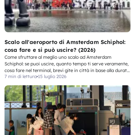
Scalo all'aeroporto di Amsterdam Schiphol:
cosa fare e si può uscire? (2026)
Come sfruttare al meglio uno scalo ad Amsterdam
Schiphol: se puoi uscire, quanto tempo ti serve veramente,
cosa fare nel terminal, brevi gite in città in base alla durata
7 min di lettura
15 luglio 2026
dello scalo e dove depositare i bagagli.