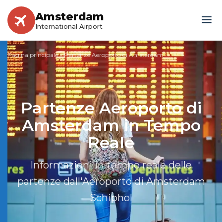
Amsterdam
International Airport
Pagina principale
»
Partenze Aeroporto di Amsterdam
Partenze Aeroporto di
Amsterdam in Tempo
Reale
Informazioni in tempo reale delle
partenze dall'Aeroporto di Amsterdam
Schiphol