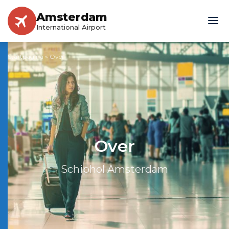
Amsterdam
International Airport
Startpagina
»
Over
Over
Schiphol Amsterdam