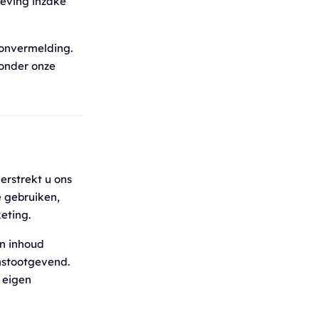
geving inzake
ronvermelding.
zonder onze
erstrekt u ons
e gebruiken,
eting.
en inhoud
anstootgevend.
 eigen