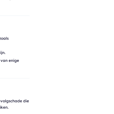
zoals
jn.
 van enige
gevolgschade die
iken.