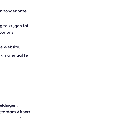
en zonder onze
 te krijgen tot
oor ons
de Website.
k materiaal te
eeldingen,
msterdam Airport