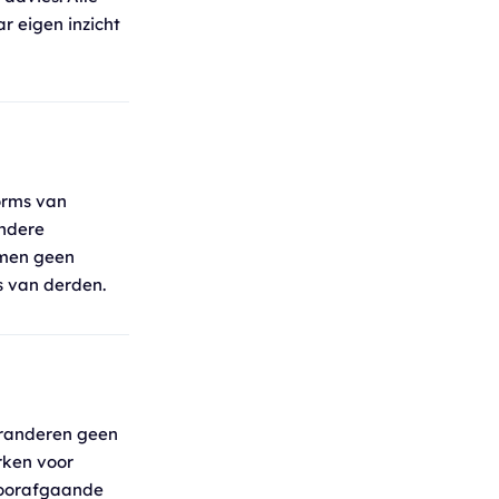
r eigen inzicht
orms van
andere
emen geen
s van derden.
garanderen geen
rken voor
 voorafgaande