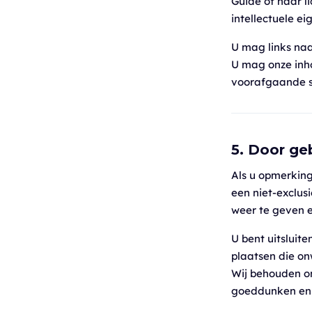
Guide of haar l
intellectuele e
U mag links naa
U mag onze inh
voorafgaande sc
5. Door ge
Als u opmerking
een niet-exclusi
weer te geven 
U bent uitsluit
plaatsen die on
Wij behouden on
goeddunken en 