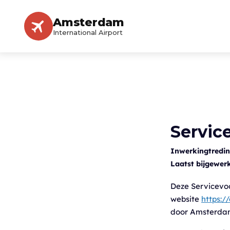
Amsterdam
International Airport
Servic
Inwerkingtredi
Laatst bijgewerk
Deze Servicevo
website
https:/
door Amsterdam A