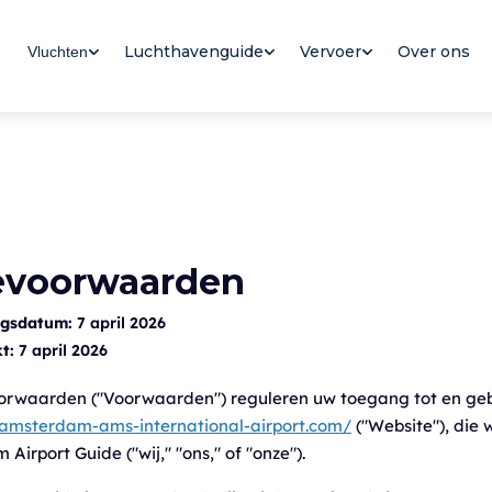
Luchthavenguide
Vervoer
Over ons
Vluchten
evoorwaarden
ngsdatum:
7 april 2026
t:
7 april 2026
orwaarden ("Voorwaarden") reguleren uw toegang tot en geb
/amsterdam-ams-international-airport.com/
("Website"), die
irport Guide ("wij," "ons," of "onze").