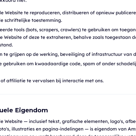
kkoord niet:
e Website te reproduceren, distribueren of opnieuw publicer
 schriftelijke toestemming.
erde tools (bots, scrapers, crawlers) te gebruiken om toegang
e Website of deze te extraheren, behalve zoals toegestaan d
stand.
n te grijpen op de werking, beveiliging of infrastructuur van 
e gebruiken om kwaadaardige code, spam of ander schadelij
of affiliatie te vervalsen bij interactie met ons.
ctuele Eigendom
de Website — inclusief tekst, grafische elementen, logo's, afb
foto's, illustraties en pagina-indelingen — is eigendom van A