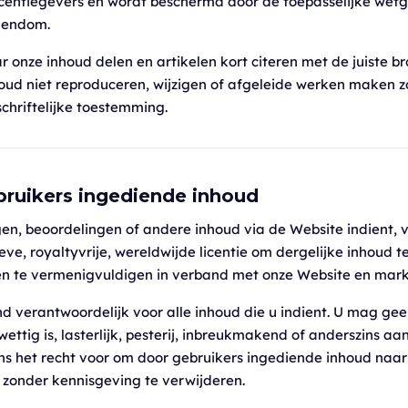
icentiegevers en wordt beschermd door de toepasselijke wet
igendom.
r onze inhoud delen en artikelen kort citeren met de juiste b
oud niet reproduceren, wijzigen of afgeleide werken maken 
hriftelijke toestemming.
bruikers ingediende inhoud
en, beoordelingen of andere inhoud via de Website indient, v
eve, royaltyvrije, wereldwijde licentie om dergelijke inhoud t
en te vermenigvuldigen in verband met onze Website en mark
end verantwoordelijk voor alle inhoud die u indient. U mag ge
wettig is, lasterlijk, pesterij, inbreukmakend of anderszins a
s het recht voor om door gebruikers ingediende inhoud naar
zonder kennisgeving te verwijderen.