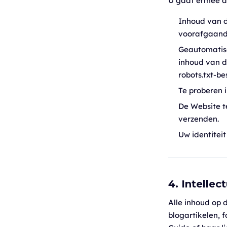
U gaat ermee a
Inhoud van d
voorafgaande
Geautomatise
inhoud van d
robots.txt-be
Te proberen i
De Website t
verzenden.
Uw identiteit 
4. Intelle
Alle inhoud op 
blogartikelen, 