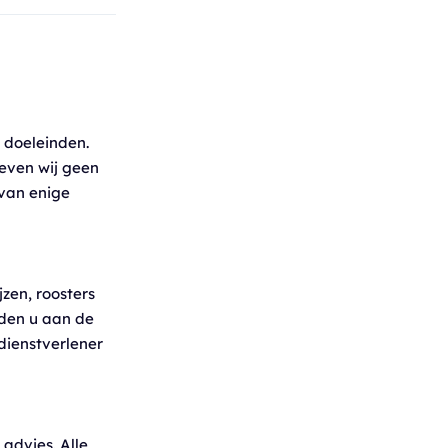
 doeleinden.
even wij geen
 van enige
jzen, roosters
aden u aan de
 dienstverlener
 advies. Alle