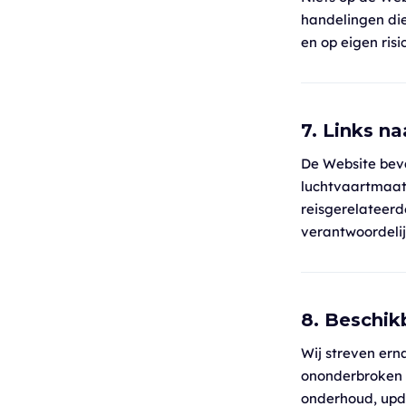
handelingen die
en op eigen risi
7. Links n
De Website bev
luchtvaartmaat
reisgerelateerd
verantwoordelij
8. Beschik
Wij streven ern
ononderbroken 
onderhoud, upda