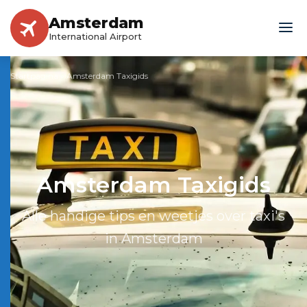
Amsterdam
International Airport
Startpagina
»
Amsterdam Taxigids
Amsterdam Taxigids
Alle handige tips en weetjes over taxi's
in Amsterdam