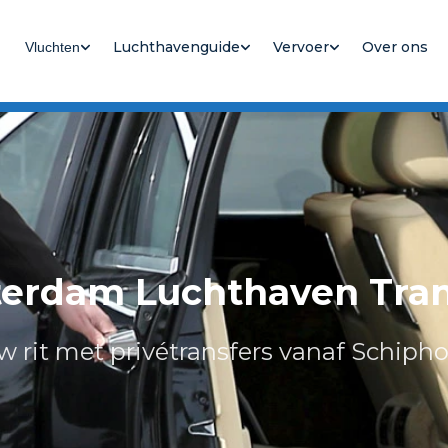
Luchthavenguide
Vervoer
Over ons
Vluchten
erdam Luchthaven Tran
w rit met privétransfers vanaf Schip