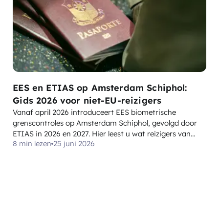
EES en ETIAS op Amsterdam Schiphol:
Gids 2026 voor niet-EU-reizigers
Vanaf april 2026 introduceert EES biometrische
grenscontroles op Amsterdam Schiphol, gevolgd door
ETIAS in 2026 en 2027. Hier leest u wat reizigers van
8 min lezen
25 juni 2026
buiten de EU moeten weten en doen voordat ze vliegen.