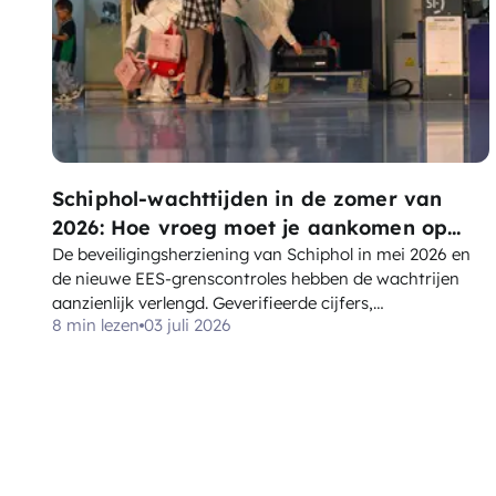
Schiphol-wachttijden in de zomer van
2026: Hoe vroeg moet je aankomen op
Amsterdam Airport
De beveiligingsherziening van Schiphol in mei 2026 en
de nieuwe EES-grenscontroles hebben de wachtrijen
aanzienlijk verlengd. Geverifieerde cijfers,
8 min lezen
03 juli 2026
aankomsttijden per reizigerstype, en wat EU261 wel en
niet dekt.