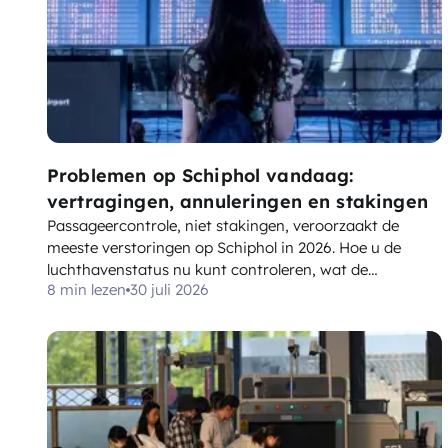
Problemen op Schiphol vandaag:
vertragingen, annuleringen en stakingen
Passageercontrole, niet stakingen, veroorzaakt de
meeste verstoringen op Schiphol in 2026. Hoe u de
luchthavenstatus nu kunt controleren, wat de
8 min lezen
30 juli 2026
vertragingen veroorzaakt en wat EC 261/2004 u
verschuldigd is bij annulering van een vlucht.