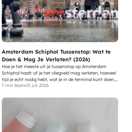
Amsterdam Schiphol Tussenstop: Wat te
Doen & Mag Je Verlaten? (2026)
Hoe je het meeste uit je tussenstop op Amsterdam
Schiphol haalt: of je het vliegveld mag verlaten, hoeveel
tijd je echt nodig hebt, wat je in de terminal kunt doen,
7 min lezen
15 juli 2026
snelle trips naar de stad op basis van de duur van je
tussenstop, en waar je je bagage kunt achterlaten.