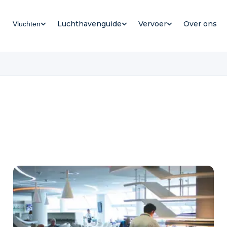
Luchthavenguide
Vervoer
Over ons
Vluchten