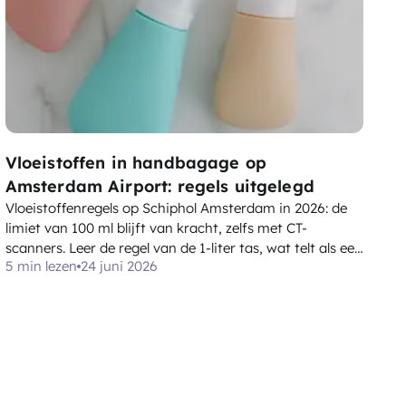
Vloeistoffen in handbagage op
Amsterdam Airport: regels uitgelegd
Vloeistoffenregels op Schiphol Amsterdam in 2026: de
limiet van 100 ml blijft van kracht, zelfs met CT-
scanners. Leer de regel van de 1-liter tas, wat telt als een
5 min lezen
24 juni 2026
vloeistof, en de uitzonderingen voor medicijnen,
babyvoeding en belastingvrije producten.