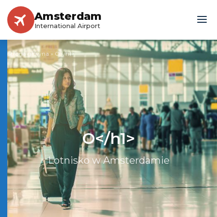
Amsterdam
International Airport
Strona główna
»
O</h1>
O</h1>
Lotnisko w Amsterdamie