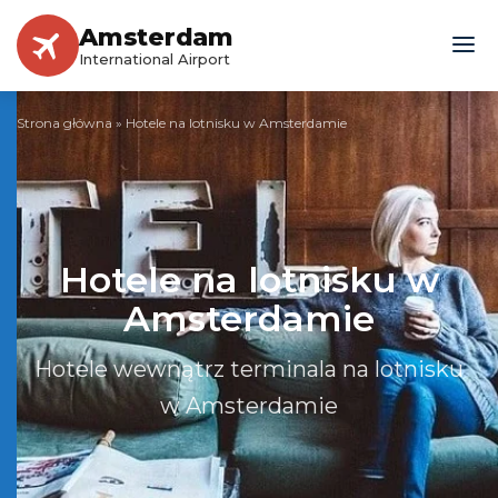
Amsterdam
International Airport
Strona główna
»
Hotele na lotnisku w Amsterdamie
Hotele na lotnisku w
Amsterdamie
Hotele wewnątrz terminala na lotnisku
w Amsterdamie