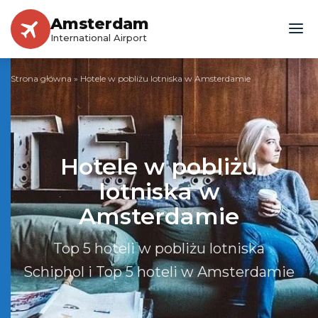
Amsterdam
International Airport
Strona główna
»
Hotele w pobliżu lotniska w Amsterdamie
Hotele w pobliżu
lotniska w
Amsterdamie
Top 5 hoteli w pobliżu lotniska
Schiphol i Top 5 hoteli w Amsterdamie