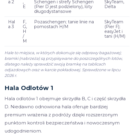
a 2
,
Schengen i strefy Schengen
SkyTeam,
E
(Pier D jest podzielony), loty
Delta
długodystansowe
Hal
F,
Pozaschengen; tanie linie na
SkyTeam
a 3
G,
pomostach H/M
(Pier F);
H
easyJet i
/
tani (H/M)
M
Hale to miejsca, w których dokonuje się odprawy bagażowej;
bramki (nabrzeża) są przypisywane do poszczególnych lotów,
dlatego należy sprawdzić swoją bramkę na tablicach
odjazdowych oraz w karcie pokładowej. Sprawdzone w lipcu
2026 r.
Hala Odlotów 1
Hala odlotów 1 obejmuje skrzydła B, C i część skrzydła
D. Niedawno odnowiona hala oferuje bardziej
premium wrażenia z podróży dzięki rozszerzonym
punktom kontroli bezpieczeństwa i nowoczesnym
udogodnieniom.