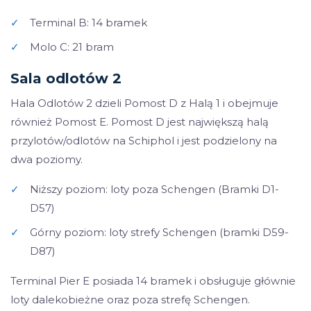
✓
Terminal B: 14 bramek
✓
Molo C: 21 bram
Sala odlotów 2
Hala Odlotów 2 dzieli Pomost D z Halą 1 i obejmuje
również Pomost E. Pomost D jest największą halą
przylotów/odlotów na Schiphol i jest podzielony na
dwa poziomy.
✓
Niższy poziom: loty poza Schengen (Bramki D1-
D57)
✓
Górny poziom: loty strefy Schengen (bramki D59-
D87)
Terminal Pier E posiada 14 bramek i obsługuje głównie
loty dalekobieżne oraz poza strefę Schengen.