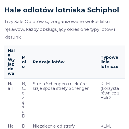
Hale odlotów lotniska Schiphol
Trzy Sale Odlotów są zorganizowane wokół kilku
rękawów, każdy obsługujący określone typy lotów i
kierunki:
Hal
a
M
Typowe
Wy
ol
Rodzaje lotów
linie
jaz
o
lotnicze
do
wa
Hal
B,
Strefa Schengen i niektóre
KLM
a 1
C,
kraje spoza strefy Schengen
(korzysta
c
również z
z
Hali 2)
ę
ś
ć
D
Hal
D
Niezależnie od strefy
KLM,