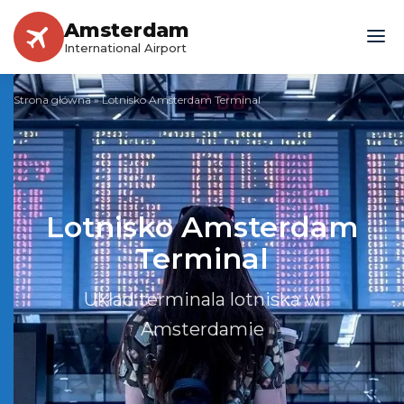
Amsterdam
International Airport
Strona główna
»
Lotnisko Amsterdam Terminal
Lotnisko Amsterdam
Terminal
Układ terminala lotniska w
Amsterdamie