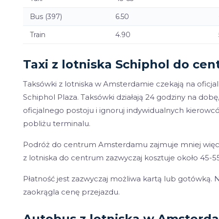
Bus (397)
6.50
Train
4.90
Taxi z lotniska Schiphol do c
Taksówki z lotniska w Amsterdamie czekają na oficj
Schiphol Plaza. Taksówki działają 24 godziny na dobę,
oficjalnego postoju i ignoruj indywidualnych kiero
pobliżu terminalu.
Podróż do centrum Amsterdamu zajmuje mniej więcej 
z lotniska do centrum zazwyczaj kosztuje około 45-5
Płatność jest zazwyczaj możliwa kartą lub gotówką. 
zaokrągla cenę przejazdu.
Autobus z lotniska w Amsterd