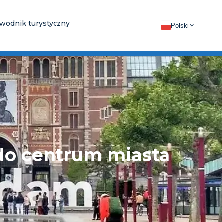
wodnik turystyczny
Polski
 do centrum miasta