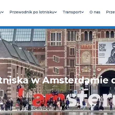
Przewodnik po lotnisku
Transport
O nas
Prze
y
m miasta
lotniska w Amsterdamie