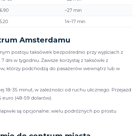
6.90
~27 min
5.20
14–17 min
entrum Amsterdamu
alnym postoju taksówek bezpośrednio przy wyjściach z
 7 dni w tygodniu. Zawsze korzystaj z taksówki z
wców, którzy podchodzą do pasażerów wewnątrz lub w
18-35 minut, w zależności od ruchu ulicznego. Przejazd
5 euro (48-59 dolarów).
Napiwki są opcjonalne; wielu podróżnych po prostu
amie do centrum miasta