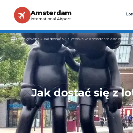
Amsterdam
Lot
International Airport
Strona główna
»
Jak dostać się z lotniska w Amsterdamie do centru
Jak dostać się z 