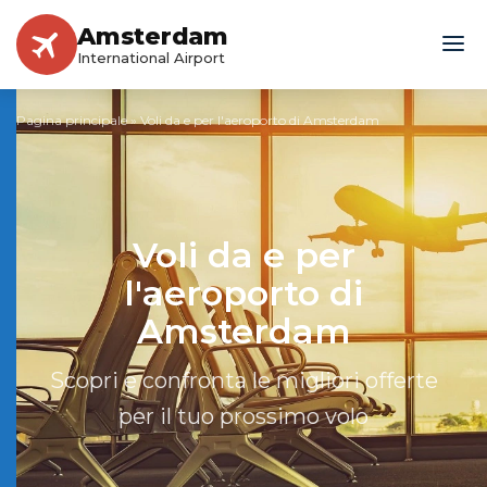
Amsterdam
International Airport
Pagina principale
»
Voli da e per l'aeroporto di Amsterdam
Voli da e per
l'aeroporto di
Amsterdam
Scopri e confronta le migliori offerte
per il tuo prossimo volo