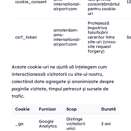
cookie_consent
12
international-
consimțământul
airport.com
pentru cookie-
uri
Protejează
împotriva
amsterdam-
falsificării
ams-
csrf_token
cererilor între
Se
international-
site-uri (cross-
airport.com
site request
forgery)
Aceste cookie-uri ne ajută să înțelegem cum
interacționează vizitatorii cu site-ul nostru,
colectând date agregate și anonimizate despre
paginile vizitate, timpul petrecut și sursele de
trafic.
Cookie
Furnizor
Scop
Durată
Distinge
Google
_ga
vizitatorii
2 ani
Analytics
unici