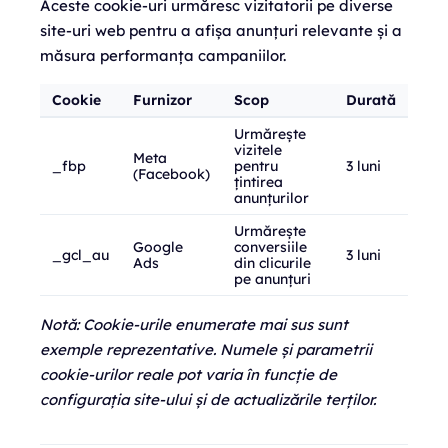
Aceste cookie-uri urmăresc vizitatorii pe diverse
site-uri web pentru a afișa anunțuri relevante și a
măsura performanța campaniilor.
Cookie
Furnizor
Scop
Durată
Urmărește
vizitele
Meta
_fbp
pentru
3 luni
(Facebook)
țintirea
anunțurilor
Urmărește
Google
conversiile
_gcl_au
3 luni
Ads
din clicurile
pe anunțuri
Notă: Cookie-urile enumerate mai sus sunt
exemple reprezentative. Numele și parametrii
cookie-urilor reale pot varia în funcție de
configurația site-ului și de actualizările terților.