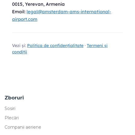
0015, Yerevan, Armenia
Email:
legal@amsterdam-ams-international-
airport.com
Vezi și:
Politica de confidențialitate
·
Termeni și
condiții
Zboruri
Sosiri
Plecări
Companii aeriene