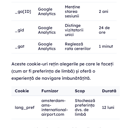
Menține
Google
_ga[ID]
starea
2 ani
Analytics
sesiunii
Distinge
Google
24 de
_gid
vizitatorii
Analytics
ore
unici
Google
Reglează
_gat
1 minut
Analytics
rata cererilor
Aceste cookie-uri rețin alegerile pe care le faceți
(cum ar fi preferința de limbă) și oferă o
experiență de navigare îmbunătățită.
Cookie
Furnizor
Scop
Durată
amsterdam-
Stochează
ams-
preferința
lang_pref
12 luni
international-
dvs. de
airport.com
limbă