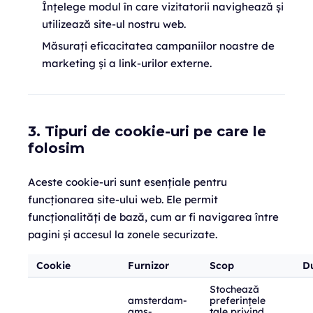
Înțelege modul în care vizitatorii navighează și
utilizează site-ul nostru web.
Măsurați eficacitatea campaniilor noastre de
marketing și a link-urilor externe.
3. Tipuri de cookie-uri pe care le
folosim
Aceste cookie-uri sunt esențiale pentru
funcționarea site-ului web. Ele permit
funcționalități de bază, cum ar fi navigarea între
pagini și accesul la zonele securizate.
Cookie
Furnizor
Scop
D
Stochează
amsterdam-
preferințele
ams-
tale privind