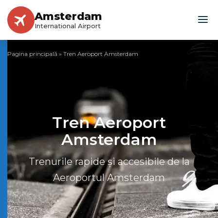
Amsterdam
International Airport
Pagina principală
»
Tren Aeroport Amsterdam
Tren Aeroport
Amsterdam
Trenurile rapide și accesibile de la
Aeroportul Amsterdam