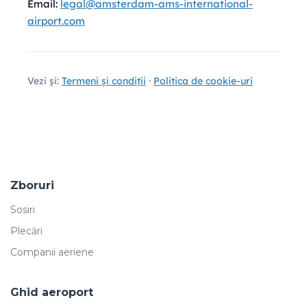
Email:
legal@amsterdam-ams-international-
airport.com
Vezi și:
Termeni și condiții
·
Politica de cookie-uri
Zboruri
Sosiri
Plecări
Companii aeriene
Ghid aeroport