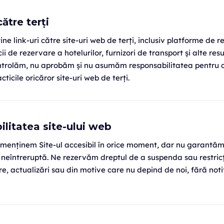
către terți
ine link-uri către site-uri web de terți, inclusiv platforme de 
icii de rezervare a hotelurilor, furnizori de transport și alte re
ontrolăm, nu aprobăm și nu asumăm responsabilitatea pentru c
acticile oricăror site-uri web de terți.
ilitatea site-ului web
menținem Site-ul accesibil în orice moment, dar nu garantă
a neîntreruptă. Ne rezervăm dreptul de a suspenda sau restric
re, actualizări sau din motive care nu depind de noi, fără noti