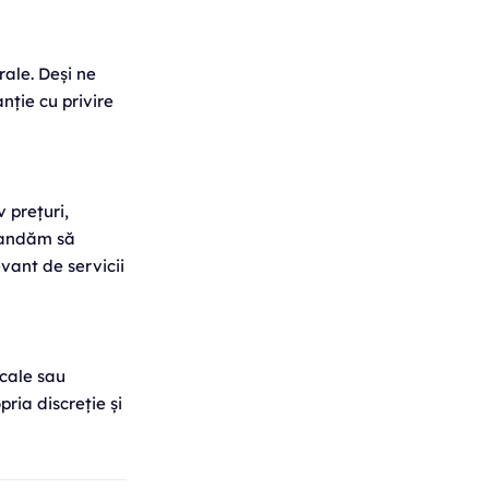
rale. Deși ne
nție cu privire
v prețuri,
omandăm să
evant de servicii
icale sau
pria discreție și