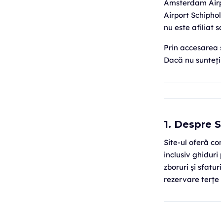
Amsterdam Airp
Airport Schipho
nu este afiliat
Prin accesarea s
Dacă nu sunteți 
1. Despre S
Site-ul oferă co
inclusiv ghiduri
zboruri și sfatu
rezervare terțe ș