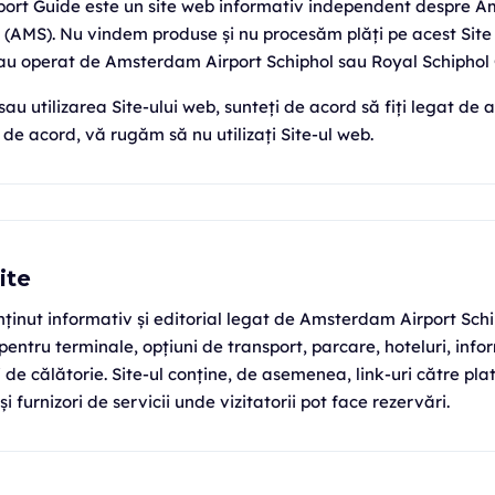
ort Guide este un site web informativ independent despre 
l (AMS). Nu vindem produse și nu procesăm plăți pe acest Site 
 sau operat de Amsterdam Airport Schiphol sau Royal Schiphol
au utilizarea Site-ului web, sunteți de acord să fiți legat de 
de acord, vă rugăm să nu utilizați Site-ul web.
ite
nținut informativ și editorial legat de Amsterdam Airport Sch
 pentru terminale, opțiuni de transport, parcare, hoteluri, info
ri de călătorie. Site-ul conține, de asemenea, link-uri către pl
i furnizori de servicii unde vizitatorii pot face rezervări.