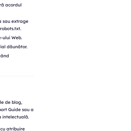
ără acordul
sa sau extrage
robots.txt.
e-ului Web.
ial dăunător.
 când
ole de blog,
rport Guide sau a
a intelectuală.
 cu atribuire