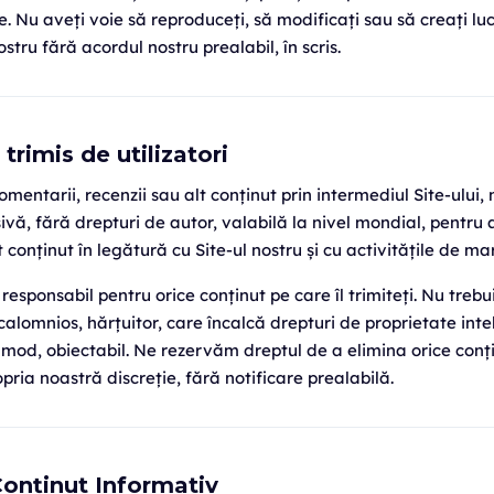
 Nu aveți voie să reproduceți, să modificați sau să creați luc
ostru fără acordul nostru prealabil, în scris.
 trimis de utilizatori
omentarii, recenzii sau alt conținut prin intermediul Site-ului,
ivă, fără drepturi de autor, valabilă la nivel mondial, pentru a 
conținut în legătură cu Site-ul nostru și cu activitățile de ma
 responsabil pentru orice conținut pe care îl trimiteți. Nu trebu
 calomnios, hărțuitor, care încalcă drepturi de proprietate int
t mod, obiectabil. Ne rezervăm dreptul de a elimina orice conț
ropria noastră discreție, fără notificare prealabilă.
Conținut Informativ