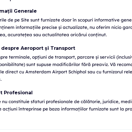
rmații Generale
ile de pe Site sunt furnizate doar în scopuri informative gene
inem informațiile precise și actualizate, nu oferim nicio gara
ea, acuratețea sau actualitatea oricărui conținut.
i despre Aeroport și Transport
pre terminale, opțiuni de transport, parcare și servicii (inclusi
ponibilitate) sunt supuse modificărilor fără preaviz. Vă rec
iile direct cu Amsterdam Airport Schiphol sau cu furnizorul rel
.
ăt Profesional
 nu constituie sfaturi profesionale de călătorie, juridice, med
e acțiuni întreprinse pe baza informațiilor furnizate sunt la pro