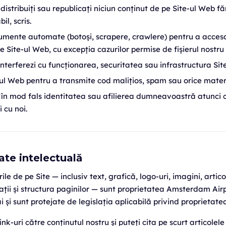
distribuiți sau republicați niciun conținut de pe Site-ul Web f
il, scris.
trumente automate (botoși, scrapere, crawlere) pentru a acce
e Site-ul Web, cu excepția cazurilor permise de fișierul nostru 
interferezi cu funcționarea, securitatea sau infrastructura Sit
e-ul Web pentru a transmite cod malițios, spam sau orice mater
 în mod fals identitatea sau afilierea dumneavoastră atunci
 cu noi.
ate intelectuală
ile de pe Site — inclusiv text, grafică, logo-uri, imagini, artic
trații și structura paginilor — sunt proprietatea Amsterdam Ai
săi și sunt protejate de legislația aplicabilă privind proprietate
link-uri către conținutul nostru și puteți cita pe scurt articolele