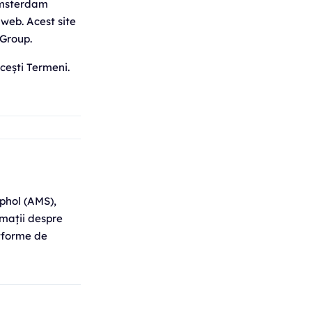
Amsterdam
web. Acest site
 Group.
acești Termeni.
iphol (AMS),
rmații despre
atforme de