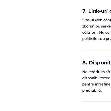
7. Link-uri 
Site-ul web conț
zborurilor, serv
călătorii. Nu c
politicile sau pr
8. Disponib
Ne străduim să 
disponibilitate
pentru întreține
prealabilă.