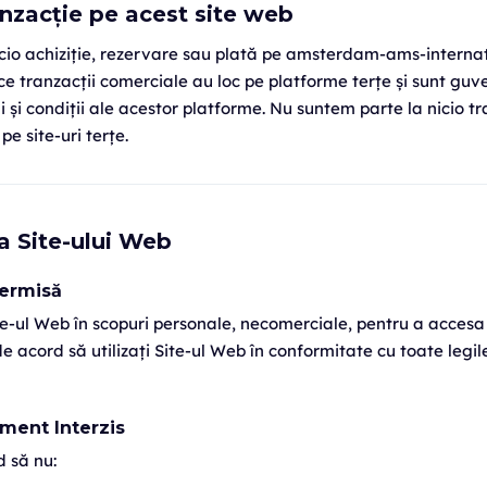
anzacție pe acest site web
io achiziție, rezervare sau plată pe amsterdam-ams-internat
ce tranzacții comerciale au loc pe platforme terțe și sunt gu
i și condiții ale acestor platforme. Nu suntem parte la nicio t
 pe site-uri terțe.
ea Site-ului Web
Permisă
ite-ul Web în scopuri personale, necomerciale, pentru a accesa ș
de acord să utilizați Site-ul Web în conformitate cu toate legile
ment Interzis
d să nu: