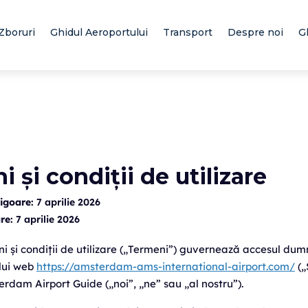
Zboruri
Ghidul Aeroportului
Transport
Despre noi
G
 și condiții de utilizare
vigoare:
7 aprilie 2026
re:
7 aprilie 2026
ni și condiții de utilizare („Termeni”) guvernează accesul dum
ului web
https://amsterdam-ams-international-airport.com/
(„
rdam Airport Guide („noi”, „ne” sau „al nostru”).