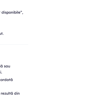
 disponibile”,
t.
lă sau
i.
acordată
 rezultă din