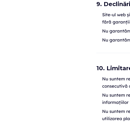
9. Declinăr
Site-ul web ș
fără garanții 
Nu garantăm c
Nu garantăm 
10. Limitar
Nu suntem re
consecutivă ca
Nu suntem re
informațiilor 
Nu suntem res
utilizarea pl