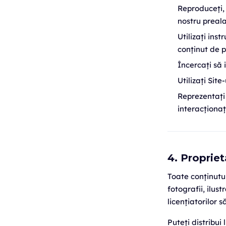
Reproduceți, 
nostru prealab
Utilizați ins
conținut de p
Încercați să 
Utilizați Sit
Reprezentați
interacționați
4. Propriet
Toate conținutur
fotografii, ilus
licențiatorilor 
Puteți distribui 