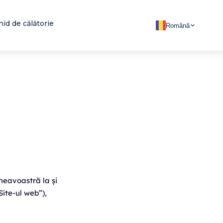
hid de călătorie
Română
neavoastră la și
Site-ul web”),