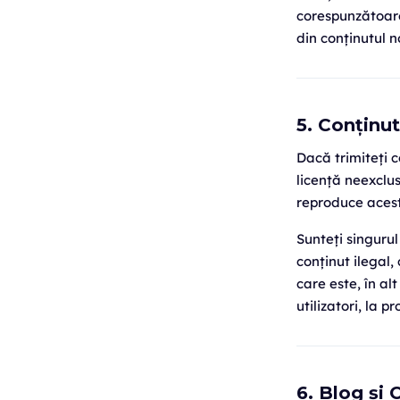
corespunzătoare.
din conținutul n
5. Conținut
Dacă trimiteți c
licență neexclus
reproduce acest 
Sunteți singurul
conținut ilegal,
care este, în al
utilizatori, la p
6. Blog și 