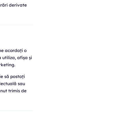
rări derivate
 ne acordați o
utiliza, afișa și
rketing.
ie să postați
electuală sau
inut trimis de