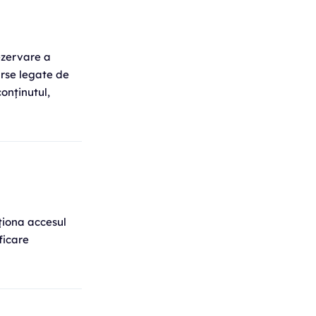
rezervare a
surse legate de
onținutul,
m
ționa accesul
ficare