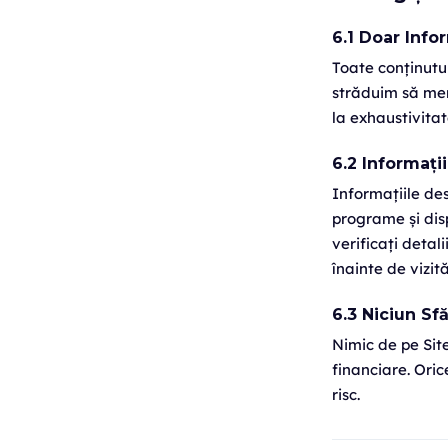
6.1 Doar Info
Toate conținutur
străduim să menț
la exhaustivitat
6.2 Informați
Informațiile des
programe și dis
verificați detal
înainte de vizită
6.3 Niciun Sf
Nimic de pe Site
financiare. Oric
risc.