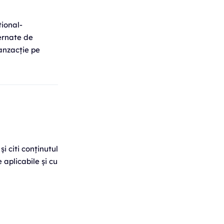
ional-
vernate de
ranzacție pe
i citi conținutul
 aplicabile și cu