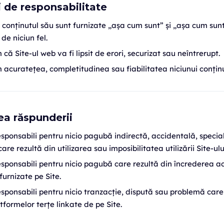
i de responsabilitate
i conținutul său sunt furnizate „așa cum sunt” și „așa cum sunt
de niciun fel.
ă Site-ul web va fi lipsit de erori, securizat sau neîntrerupt.
acuratețea, completitudinea sau fiabilitatea niciunui conținu
ea răspunderii
sponsabili pentru nicio pagubă indirectă, accidentală, specia
re rezultă din utilizarea sau imposibilitatea utilizării Site-ulu
sponsabili pentru nicio pagubă care rezultă din încrederea 
furnizate pe Site.
ponsabili pentru nicio tranzacție, dispută sau problemă care
atformelor terțe linkate de pe Site.