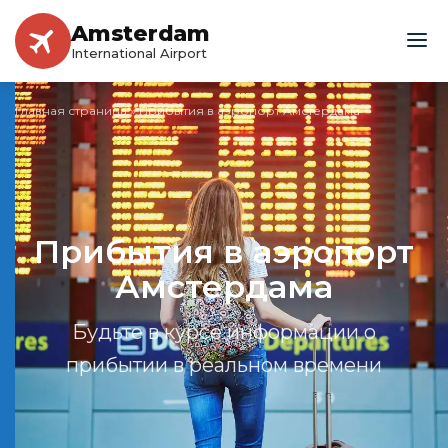
Amsterdam
International Airport
Главная страница
»
Прибытия в аэропорт Амстердама
Прибытия в аэропорт
Амстердама
Будьте в курсе информации о
прибытии в реальном времени