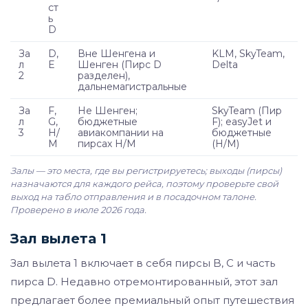
ст
ь
D
За
D,
Вне Шенгена и
KLM, SkyTeam,
л
E
Шенген (Пирс D
Delta
2
разделен),
дальнемагистральные
За
F,
Не Шенген;
SkyTeam (Пир
л
G,
бюджетные
F); easyJet и
3
H/
авиакомпании на
бюджетные
M
пирсах H/M
(H/M)
Залы — это места, где вы регистрируетесь; выходы (пирсы)
назначаются для каждого рейса, поэтому проверьте свой
выход на табло отправления и в посадочном талоне.
Проверено в июле 2026 года.
Зал вылета 1
Зал вылета 1 включает в себя пирсы B, C и часть
пирса D. Недавно отремонтированный, этот зал
предлагает более премиальный опыт путешествия