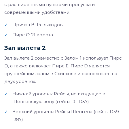
с расширенными пунктами пропуска и
современными удобствами.
✓
Причал B: 14 выходов
✓
Пирс C: 21 ворота
Зал вылета 2
Зал вылета 2 совместно с Залом 1 использует Пирс
D, а также включает Пирс E. Пирс D является
крупнейшим залом в Схипхоле и расположен на
двух уровнях.
✓
Нижний уровень: Рейсы, не входящие в
Шенгенскую зону (гейты D1-D57)
✓
Верхний уровень: Рейсы Шенгена (гейты D59–
D87)