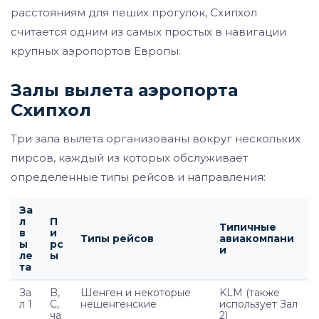
расстояниям для пеших прогулок, Схипхол
считается одним из самых простых в навигации
крупных аэропортов Европы.
Залы вылета аэропорта
Схипхол
Три зала вылета организованы вокруг нескольких
пирсов, каждый из которых обслуживает
определенные типы рейсов и направления:
За
л
П
Типичные
в
и
Типы рейсов
авиакомпани
ы
рс
и
ле
ы
та
За
B,
Шенген и некоторые
KLM (также
л 1
C,
нешенгенские
использует Зал
ча
2)