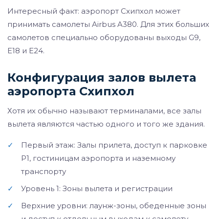
Интересный факт: аэропорт Схипхол может
принимать самолеты Airbus A380. Для этих больших
самолетов специально оборудованы выходы G9,
E18 и E24.
Конфигурация залов вылета
аэропорта Схипхол
Хотя их обычно называют терминалами, все залы
вылета являются частью одного и того же здания.
✓
Первый этаж: Залы прилета, доступ к парковке
P1, гостиницам аэропорта и наземному
транспорту
✓
Уровень 1: Зоны вылета и регистрации
✓
Верхние уровни: лаунж-зоны, обеденные зоны
и доступ к отдельным выходам к самолету