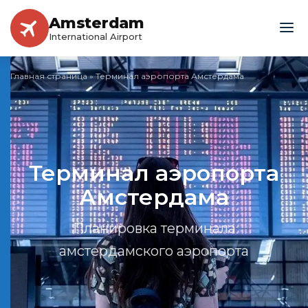
Amsterdam
International Airport
Главная страница
»
Терминал аэропорта Амстердама
Терминал аэропорта
Амстердама
Планировка терминала
амстердамского аэропорта