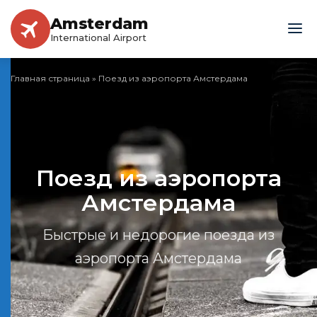
Amsterdam
International Airport
Главная страница
»
Поезд из аэропорта Амстердама
Поезд из аэропорта
Амстердама
Быстрые и недорогие поезда из
аэропорта Амстердама