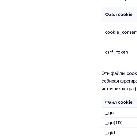
Файл cookie
cookie_consen
csrf_token
Эти файлы cooki
собирая агреги
источниках траф
Файл cookie
_ga
_ga[ID]
_gid