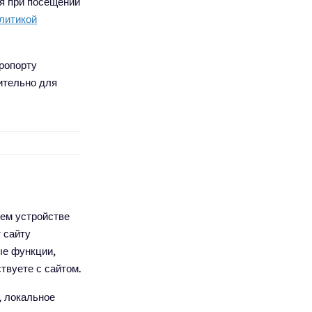
ия при посещении
литикой
ропорту
ительно для
ем устройстве
 сайту
ые функции,
твуете с сайтом.
, локальное