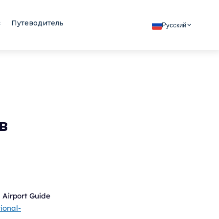
с
Путеводитель
Русский
в
 Airport Guide
ional-