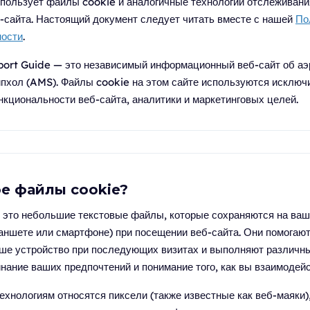
спользует файлы cookie и аналогичные технологии отслеживан
-сайта. Настоящий документ следует читать вместе с нашей
По
ости
.
ort Guide — это независимый информационный веб-сайт об аэ
пхол (AMS). Файлы cookie на этом сайте используются исключ
кциональности веб-сайта, аналитики и маркетинговых целей.
ое файлы cookie?
 это небольшие текстовые файлы, которые сохраняются на ваш
аншете или смартфоне) при посещении веб-сайта. Они помогают
аше устройство при последующих визитах и выполняют различн
инание ваших предпочтений и понимание того, как вы взаимодейс
ехнологиям относятся пиксели (также известные как веб-маяки)