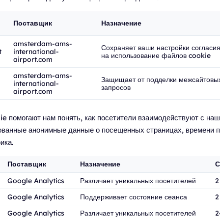
Поставщик
Назначение
amsterdam-ams-
Сохраняет ваши настройки согласи
t
international-
на использование файлов cookie
airport.com
amsterdam-ams-
Защищает от подделки межсайтовы
international-
запросов
airport.com
e помогают нам понять, как посетители взаимодействуют с наш
рованные анонимные данные о посещенных страницах, времени 
ика.
Поставщик
Назначение
С
Google Analytics
Различает уникальных посетителей
2
Google Analytics
Поддерживает состояние сеанса
2
Google Analytics
Различает уникальных посетителей
2