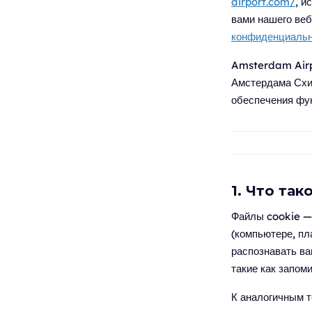
airport.com/
, и
вами нашего веб
конфиденциальн
Amsterdam Airp
Амстердама Схи
обеспечения фун
1. Что так
Файлы cookie —
(компьютере, пл
распознавать в
такие как запом
К аналогичным т