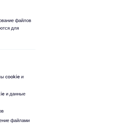
зование файлов
уются для
ы cookie и
ie и данные
ов
ление файлами