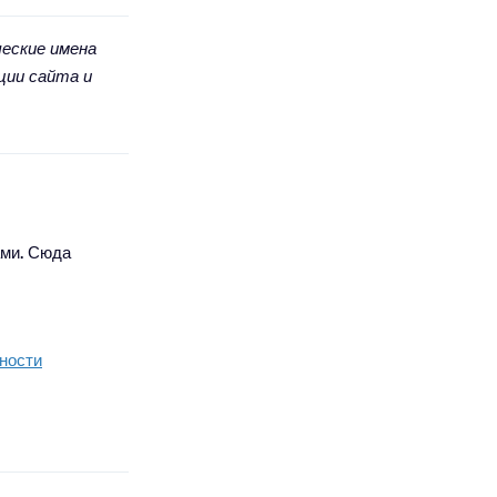
еские имена
ции сайта и
ами. Сюда
ности