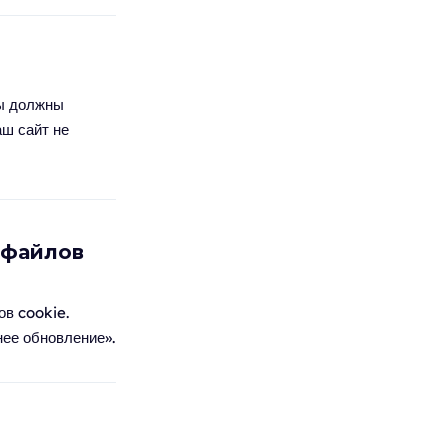
ты должны
аш сайт не
 файлов
в cookie.
нее обновление».