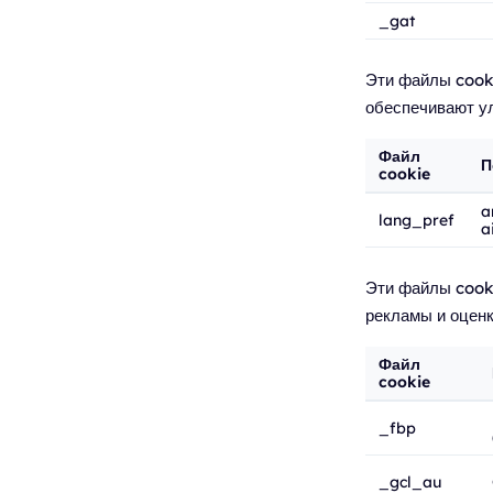
_gat
Эти файлы cook
обеспечивают у
Файл
П
cookie
a
lang_pref
a
Эти файлы cooki
рекламы и оцен
Файл
cookie
_fbp
_gcl_au