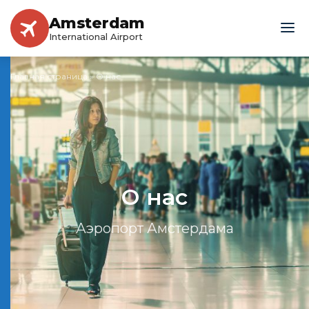
Amsterdam
International Airport
Главная страница
»
О нас
О нас
Аэропорт Амстердама