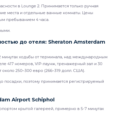
асности в Lounge 2. Принимается только ручная
очие места и отдельные ванные комнаты. Цены
ным пребыванием 4 часа.
ными.
ностью до отеля: Sheraton Amsterdam
 2 минутах ходьбы от терминала, над международным
е 417 номеров, VIP-лаунж, тренажерный зал и 30
около 250–300 евро (266–319 долл. США).
 до посадки, поэтому принимается регистрируемый
am Airport Schiphol
эропортом крытой галереей, примерно в 5-7 минутах