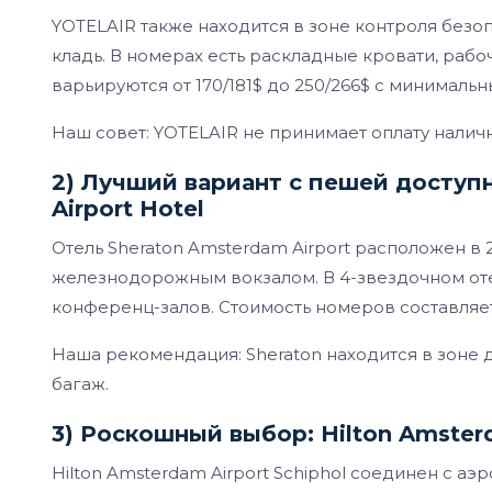
YOTELAIR также находится в зоне контроля безоп
кладь. В номерах есть раскладные кровати, раб
варьируются от 170/181$ до 250/266$ с минималь
Наш совет: YOTELAIR не принимает оплату налич
2) Лучший вариант с пешей доступ
Airport Hotel
Отель Sheraton Amsterdam Airport расположен в
железнодорожным вокзалом. В 4-звездочном отел
конференц-залов. Стоимость номеров составляет 
Наша рекомендация: Sheraton находится в зоне
багаж.
3) Роскошный выбор: Hilton Amsterd
Hilton Amsterdam Airport Schiphol соединен с а