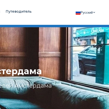
с
Путеводитель
Русский
стердама
телей Амстердама