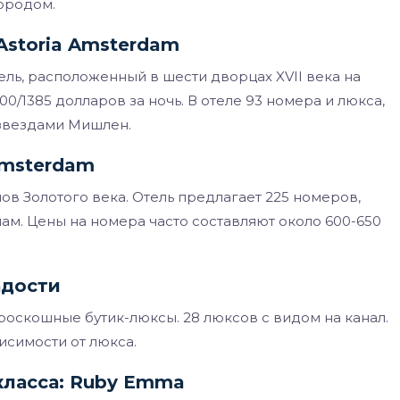
ородом.
Astoria Amsterdam
тель, расположенный в шести дворцах XVII века на
0/1385 долларов за ночь. В отеле 93 номера и люкса,
 звездами Мишлен.
Amsterdam
мов Золотого века. Отель предлагает 225 номеров,
лам. Цены на номера часто составляют около 600-650
адости
оскошные бутик-люксы. 28 люксов с видом на канал.
висимости от люкса.
класса: Ruby Emma