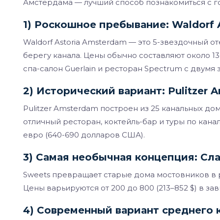
Амстердама — лучший способ познакомиться с г
1) Роскошное пребывание: Waldorf 
Waldorf Astoria Amsterdam — это 5-звездочный о
берегу канала. Цены обычно составляют около 130
спа-салон Guerlain и ресторан Spectrum с двумя
2) Исторический вариант: Pulitzer 
Pulitzer Amsterdam построен из 25 канальных до
отличный ресторан, коктейль-бар и туры по кана
евро (640-690 долларов США).
3) Самая необычная концепция: Сл
Sweets превращает старые дома мостовников в р
Цены варьируются от 200 до 800 (213–852 $) в за
4) Современный вариант среднего 