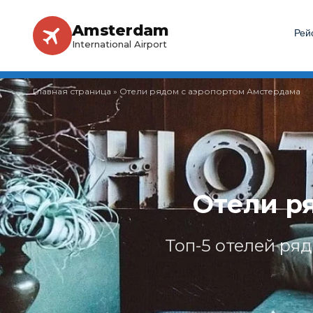
Amsterdam
Рей
International Airport
Главная страница
»
Отели рядом с аэропортом Амстердама
Отели р
Топ-5 отелей ря